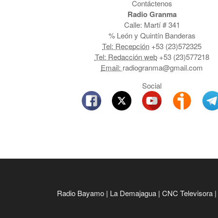
Contáctenos
Radio Granma
Calle: Martí # 341
% León y Quintín Banderas
Tel: Recepción
+53 (23)572325
Tel: Redacción web
+53 (23)577218
Email:
radiogranma@gmail.com
Social
Radio Bayamo
|
La Demajagua
|
CNC Televisora