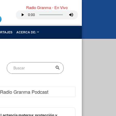
Radio Granma - En Vivo
RTAJES
ACERCA DE:
Radio Granma Podcast
dio
ayer
Lactancia materna: protección y