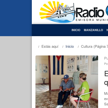
INICIO
MANZANILLO
Estás aquí
Inicio
Cultura
(Página 
Pu
Po
E
q
Ma
ev
Sa