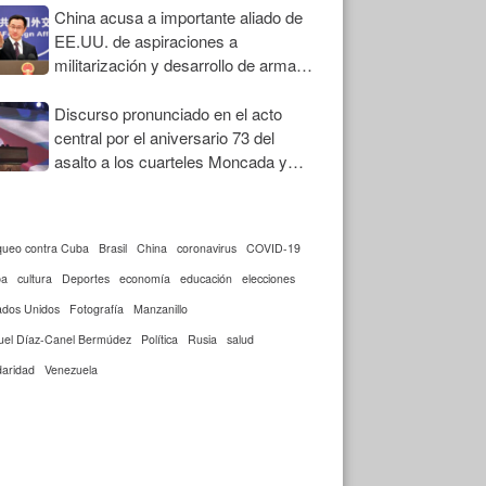
China acusa a importante aliado de
EE.UU. de aspiraciones a
militarización y desarrollo de armas
nucleares
Discurso pronunciado en el acto
central por el aniversario 73 del
asalto a los cuarteles Moncada y
Carlos Manuel de Céspedes
queo contra Cuba
Brasil
China
coronavirus
COVID-19
ba
cultura
Deportes
economía
educación
elecciones
ados Unidos
Fotografía
Manzanillo
uel Díaz-Canel Bermúdez
Política
Rusia
salud
daridad
Venezuela