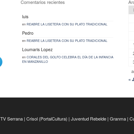
Comentarios recientes
Ar
luis
en
REABRE LA LISETERA CON SU PLATO TRADICIONAL
Pedro
en
REABRE LA LISETERA CON SU PLATO TRADICIONAL
Loumaris Lopez
en
CORALES DEL GOLFO CELEBRA EL DÍA DE LA INFANCIA
EN MANZANILLO
a
« 
|
TV Serrana
|
Crisol (PortalCultura)
|
Juventud Rebelde
|
Granma
|
C