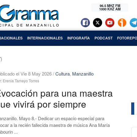
96.5 MHZ FM
1000 KHZ AM
NACIONALES
INTERNACIONALES
INFOGRAFÍA
PODCAST
FOTOREPO
7)
blicado el Vie 8 May 2026
/
Cultura
,
Manzanillo
r: Erenia Tamayo Torres
vocación para una maestra
ue vivirá por siempre
nzanillo. Mayo 8.- Dedicar un espacio especial para
ocar a la recién fallecida maestra de música Ana María
Au
bourin ...
Pl