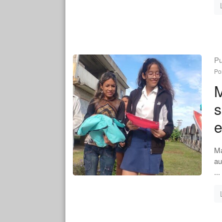
Pu
Po
M
s
e
Ma
au
...