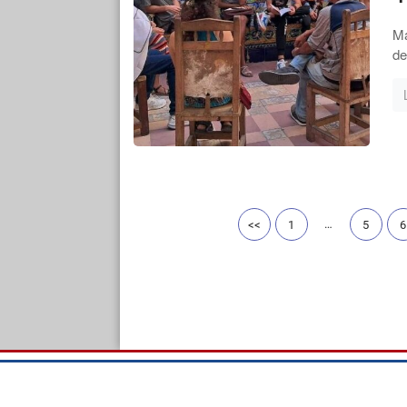
Ma
de
…
<<
1
5
6