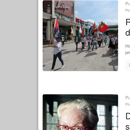
Pu
Po
R
d
Ho
pr
Pu
Po
D
s