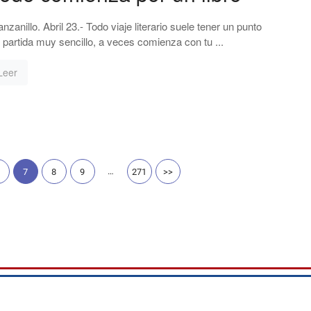
nzanillo. Abril 23.- Todo viaje literario suele tener un punto
 partida muy sencillo, a veces comienza con tu ...
Leer
…
7
8
9
271
>>