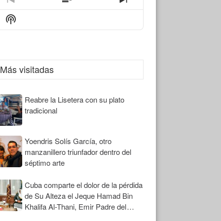
Previous
Show
Next
Episode
Episodes
Episode
Show
List
Podcast
Information
Más visitadas
Reabre la Lisetera con su plato
tradicional
Yoendris Solís García, otro
manzanillero triunfador dentro del
séptimo arte
Cuba comparte el dolor de la pérdida
de Su Alteza el Jeque Hamad Bin
Khalifa Al-Thani, Emir Padre del
Estado de Qatar