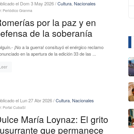
blicado el Dom 3 May 2026
/
Cultura
,
Nacionales
r: Periódico Granma
omerías por la paz y en
efensa de la soberanía
lguín.- ¡No a la guerra! consituyó el enérgico reclamo
onunciado en la apertura de la edición 33 de las ...
Leer
blicado el Lun 27 Abr 2026
/
Cultura
,
Nacionales
r: Portal CubaSí
ulce María Loynaz: El grito
usurrante que permanece