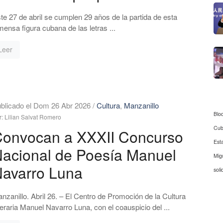
te 27 de abril se cumplen 29 años de la partida de esta
mensa figura cubana de las letras ...
Leer
blicado el Dom 26 Abr 2026
/
Cultura
,
Manzanillo
Blo
r: Lilian Salvat Romero
Cu
onvocan a XXXII Concurso
Est
acional de Poesía Manuel
Mig
avarro Luna
soli
nzanillo. Abril 26. – El Centro de Promoción de la Cultura
teraria Manuel Navarro Luna, con el coauspicio del ...