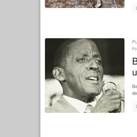
Pu
Po
B
u
Ba
de