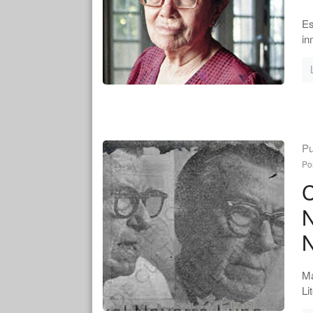
Es
in
Pu
Po
C
N
N
Ma
Li