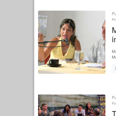
Pu
Po
M
i
Ma
Mo
Pu
Po
T