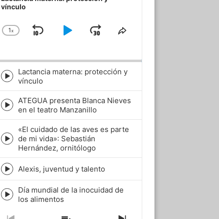
vínculo
1
x
Skip
Play
Jump
Change
Share
Playback
This
Backward
Pause
Forward
Rate
Episode
Lactancia materna: protección y
Episode
vínculo
play
icon
ATEGUA presenta Blanca Nieves
Episode
en el teatro Manzanillo
play
icon
«El cuidado de las aves es parte
de mi vida»: Sebastián
Episode
Hernández, ornitólogo
play
icon
Alexis, juventud y talento
Episode
play
Día mundial de la inocuidad de
icon
Episode
los alimentos
play
icon