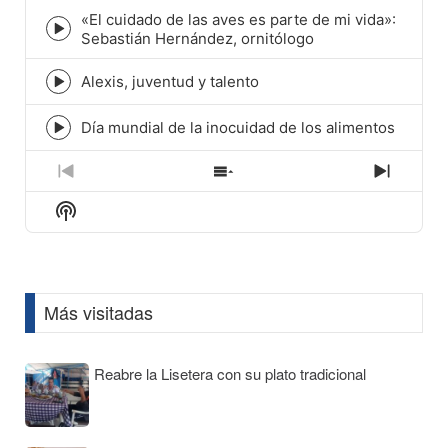
icon
«El cuidado de las aves es parte de mi vida»:
Episode
Sebastián Hernández, ornitólogo
play
icon
Alexis, juventud y talento
Episode
play
icon
Día mundial de la inocuidad de los alimentos
Episode
play
icon
Previous
Show
Next
Episode
Episodes
Episod
Show
List
Podcast
Information
Más visitadas
Reabre la Lisetera con su plato tradicional