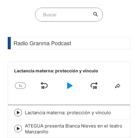
Radio Granma Podcast
Audio
Player
Lactancia materna: protección y vínculo
1
x
Skip
Play
Jump
Change
Share
Playback
This
Backward
Pause
Forward
Rate
Episod
Lactancia materna: protección y vínculo
Episode
play
ATEGUA presenta Blanca Nieves en el teatro
icon
Episode
Manzanillo
play