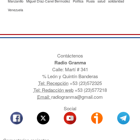
Manzanillo
Miguel Díaz-Canel Bermúdez
Política
Rusia
salud
solidaridad
Venezuela
Contáctenos
Radio Granma
Calle: Martí # 341
% León y Quintín Banderas
Tel: Recepción
+53 (23)572325
Tel: Redacción web
+53 (23)577218
Email:
radiogranma@gmail.com
Social