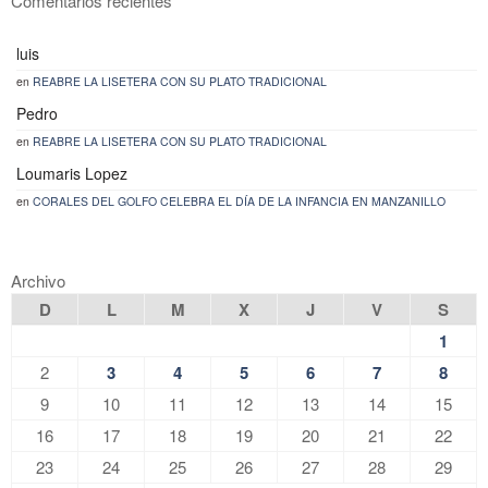
Comentarios recientes
luis
en
REABRE LA LISETERA CON SU PLATO TRADICIONAL
Pedro
en
REABRE LA LISETERA CON SU PLATO TRADICIONAL
Loumaris Lopez
en
CORALES DEL GOLFO CELEBRA EL DÍA DE LA INFANCIA EN MANZANILLO
Archivo
D
L
M
X
J
V
S
1
2
3
4
5
6
7
8
9
10
11
12
13
14
15
16
17
18
19
20
21
22
23
24
25
26
27
28
29