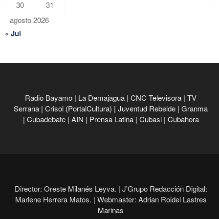
30
31
agosto 2026
« Jul
Radio Bayamo
|
La Demajagua
|
CNC Televisora
|
TV
Serrana
|
Crisol (PortalCultura)
|
Juventud Rebelde
|
Granma
|
Cubadebate
|
AIN
|
Prensa Latina
|
Cubasi
|
Cubahora
Director: Oreste Milanés Leyva. |
J'Grupo Redacción Digital:
Marlene Herrera Matos. |
Webmaster: Adrian Roidel Lastres
Marinas