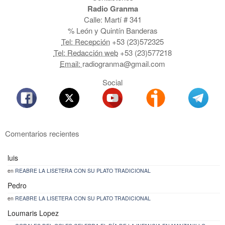
Radio Granma
Calle: Martí # 341
% León y Quintín Banderas
Tel: Recepción
+53 (23)572325
Tel: Redacción web
+53 (23)577218
Email:
radiogranma@gmail.com
Social
Comentarios recientes
luis
en
REABRE LA LISETERA CON SU PLATO TRADICIONAL
Pedro
en
REABRE LA LISETERA CON SU PLATO TRADICIONAL
Loumaris Lopez