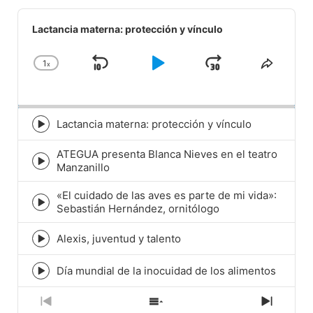
Audio
Player
Lactancia materna: protección y vínculo
1
x
Skip
Play
Jump
Change
Share
Playback
This
Backward
Pause
Forward
Rate
Episod
Lactancia materna: protección y vínculo
Episode
play
ATEGUA presenta Blanca Nieves en el teatro
icon
Episode
Manzanillo
play
icon
«El cuidado de las aves es parte de mi vida»:
Episode
Sebastián Hernández, ornitólogo
play
icon
Alexis, juventud y talento
Episode
play
icon
Día mundial de la inocuidad de los alimentos
Episode
play
icon
Previous
Show
Next