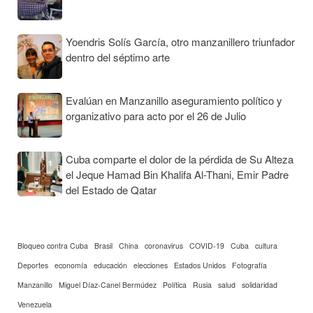
Yoendris Solís García, otro manzanillero triunfador
dentro del séptimo arte
Evalúan en Manzanillo aseguramiento político y
organizativo para acto por el 26 de Julio
Cuba comparte el dolor de la pérdida de Su Alteza
el Jeque Hamad Bin Khalifa Al-Thani, Emir Padre
del Estado de Qatar
Bloqueo contra Cuba
Brasil
China
coronavirus
COVID-19
Cuba
cultura
Deportes
economía
educación
elecciones
Estados Unidos
Fotografía
Manzanillo
Miguel Díaz-Canel Bermúdez
Política
Rusia
salud
solidaridad
Venezuela