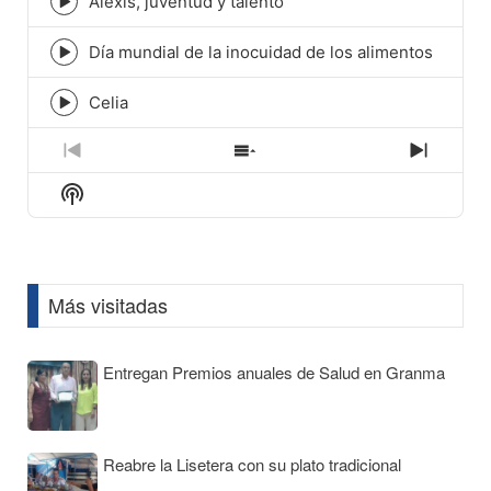
Alexis, juventud y talento
Episode
play
icon
Día mundial de la inocuidad de los alimentos
Episode
play
icon
Celia
Episode
play
icon
Previous
Show
Next
Episode
Episodes
Episod
Show
List
Podcast
Information
Más visitadas
Entregan Premios anuales de Salud en Granma
Reabre la Lisetera con su plato tradicional