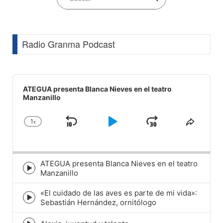
Radio Granma Podcast
Audio
Player
ATEGUA presenta Blanca Nieves en el teatro
Manzanillo
1
x
Skip
Play
Jump
Change
Share
Playback
This
Backward
Pause
Forward
Rate
Episod
ATEGUA presenta Blanca Nieves en el teatro
Episode
Manzanillo
play
icon
«El cuidado de las aves es parte de mi vida»:
Episode
Sebastián Hernández, ornitólogo
play
icon