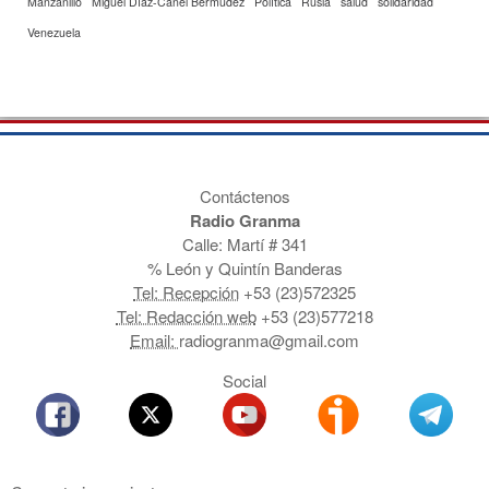
Manzanillo
Miguel Díaz-Canel Bermúdez
Política
Rusia
salud
solidaridad
Venezuela
Contáctenos
Radio Granma
Calle: Martí # 341
% León y Quintín Banderas
Tel: Recepción
+53 (23)572325
Tel: Redacción web
+53 (23)577218
Email:
radiogranma@gmail.com
Social