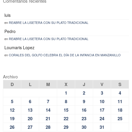
Comentarios recientes
luis
en
REABRE LA LISETERA CON SU PLATO TRADICIONAL
Pedro
en
REABRE LA LISETERA CON SU PLATO TRADICIONAL
Loumaris Lopez
en
CORALES DEL GOLFO CELEBRA EL DÍA DE LA INFANCIA EN MANZANILLO
Archivo
D
L
M
X
J
V
S
1
2
3
4
5
6
7
8
9
10
11
12
13
14
15
16
17
18
19
20
21
22
23
24
25
26
27
28
29
30
31