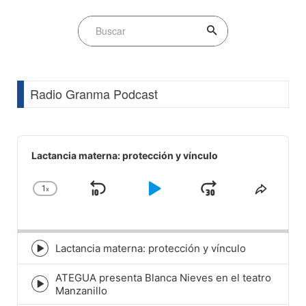
Radio Granma Podcast
Audio
Player
Lactancia materna: protección y vínculo
1
x
Skip
Play
Jump
Change
Share
Playback
This
Backward
Pause
Forward
Rate
Episod
Lactancia materna: protección y vínculo
Episode
play
ATEGUA presenta Blanca Nieves en el teatro
icon
Episode
Manzanillo
play