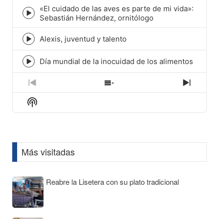
icon
«El cuidado de las aves es parte de mi vida»:
Episode
Sebastián Hernández, ornitólogo
play
icon
Alexis, juventud y talento
Episode
play
icon
Día mundial de la inocuidad de los alimentos
Episode
play
icon
Previous
Show
Next
Episode
Episodes
Episod
Show
List
Podcast
Information
Más visitadas
Reabre la Lisetera con su plato tradicional