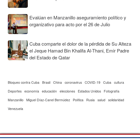
Evalúan en Manzanillo aseguramiento político y
organizativo para acto por el 26 de Julio
Cuba comparte el dolor de la pérdida de Su Alteza
el Jeque Hamad Bin Khalifa Al-Thani, Emir Padre
del Estado de Qatar
Bloqueo contra Cuba
Brasil
China
coronavirus
COVID-19
Cuba
cultura
Deportes
economía
educación
elecciones
Estados Unidos
Fotografía
Manzanillo
Miguel Díaz-Canel Bermúdez
Política
Rusia
salud
solidaridad
Venezuela