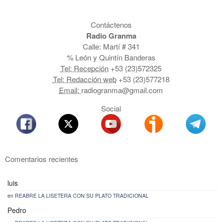
Contáctenos
Radio Granma
Calle: Martí # 341
% León y Quintín Banderas
Tel: Recepción
+53 (23)572325
Tel: Redacción web
+53 (23)577218
Email:
radiogranma@gmail.com
Social
Comentarios recientes
luis
en
REABRE LA LISETERA CON SU PLATO TRADICIONAL
Pedro