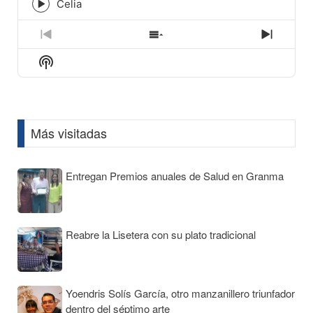
icon
Celia
Episode
play
icon
Previous
Show
Next
Episode
Episodes
Episod
Show
List
Podcast
Information
Más visitadas
Entregan Premios anuales de Salud en Granma
Reabre la Lisetera con su plato tradicional
Yoendris Solís García, otro manzanillero triunfador
dentro del séptimo arte