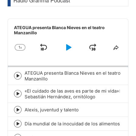
Radio Granma Podcast
Audio
Player
ATEGUA presenta Blanca Nieves en el teatro
Manzanillo
1
x
Skip
Play
Jump
Change
Share
Playback
This
Backward
Pause
Forward
Rate
Episod
ATEGUA presenta Blanca Nieves en el teatro
Episode
Manzanillo
play
icon
«El cuidado de las aves es parte de mi vida»:
Episode
Sebastián Hernández, ornitólogo
play
icon
Alexis, juventud y talento
Episode
play
icon
Día mundial de la inocuidad de los alimentos
Episode
play