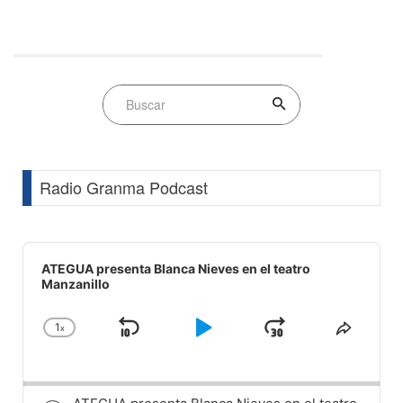
Radio Granma Podcast
Audio
Player
ATEGUA presenta Blanca Nieves en el teatro
Manzanillo
1
x
Skip
Play
Jump
Change
Share
Playback
This
Backward
Pause
Forward
Rate
Episod