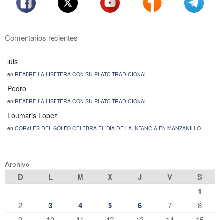
Comentarios recientes
luis
en
REABRE LA LISETERA CON SU PLATO TRADICIONAL
Pedro
en
REABRE LA LISETERA CON SU PLATO TRADICIONAL
Loumaris Lopez
en
CORALES DEL GOLFO CELEBRA EL DÍA DE LA INFANCIA EN MANZANILLO
Archivo
D
L
M
X
J
V
S
1
2
3
4
5
6
7
8
9
10
11
12
13
14
15