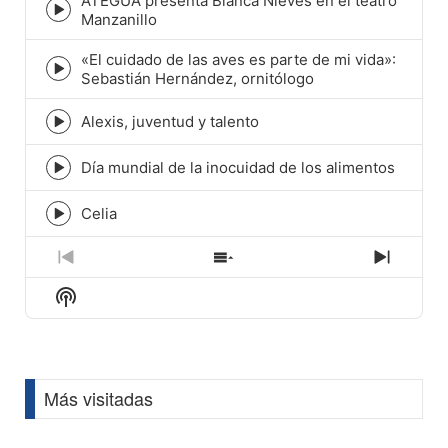
ATEGUA presenta Blanca Nieves en el teatro
Episode
Manzanillo
play
icon
«El cuidado de las aves es parte de mi vida»:
Episode
Sebastián Hernández, ornitólogo
play
icon
Alexis, juventud y talento
Episode
play
icon
Día mundial de la inocuidad de los alimentos
Episode
play
icon
Celia
Episode
play
icon
Previous
Show
Next
Episode
Episodes
Episod
Show
List
Podcast
Information
Más visitadas