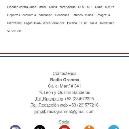
Bloqueo contra Cuba
Brasil
China
coronavirus
COVID-19
Cuba
cultura
Deportes
economía
educación
elecciones
Estados Unidos
Fotografía
Manzanillo
Miguel Díaz-Canel Bermúdez
Política
Rusia
salud
solidaridad
Venezuela
Contáctenos
Radio Granma
Calle: Martí # 341
% León y Quintín Banderas
Tel: Recepción
+53 (23)572325
Tel: Redacción web
+53 (23)577218
Email:
radiogranma@gmail.com
Social