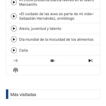
Episode
Manzanillo
play
icon
«El cuidado de las aves es parte de mi vida»:
Episode
Sebastián Hernández, ornitólogo
play
icon
Alexis, juventud y talento
Episode
play
icon
Día mundial de la inocuidad de los alimentos
Episode
play
icon
Celia
Episode
play
icon
Previous
Show
Next
Episode
Episodes
Episod
Show
List
Podcast
Information
Más visitadas