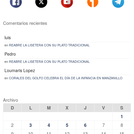
Comentarios recientes
luis
en
REABRE LA LISETERA CON SU PLATO TRADICIONAL
Pedro
en
REABRE LA LISETERA CON SU PLATO TRADICIONAL
Loumaris Lopez
en
CORALES DEL GOLFO CELEBRA EL DÍA DE LA INFANCIA EN MANZANILLO
Archivo
D
L
M
X
J
V
S
1
2
3
4
5
6
7
8
9
10
11
12
13
14
15