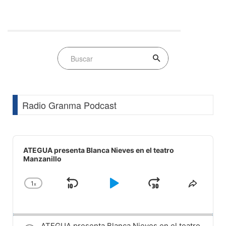
Radio Granma Podcast
Audio
Player
ATEGUA presenta Blanca Nieves en el teatro
Manzanillo
1
x
Skip
Play
Jump
Change
Share
Playback
This
Backward
Pause
Forward
Rate
Episod
ATEGUA presenta Blanca Nieves en el teatro