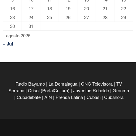
16
17
18
19
20
21
22
23
24
25
26
27
28
29
30
31
agosto 2026
« Jul
Radio Bayamo
|
La Demajagua
|
CNC Televisora
|
TV
Serrana
|
Crisol (PortalCultura)
|
Juventud Rebelde
|
Granma
|
Cubadebate
|
AIN
|
Prensa Latina
|
Cubasi
|
Cubahora