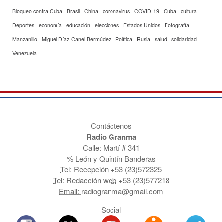
Bloqueo contra Cuba
Brasil
China
coronavirus
COVID-19
Cuba
cultura
Deportes
economía
educación
elecciones
Estados Unidos
Fotografía
Manzanillo
Miguel Díaz-Canel Bermúdez
Política
Rusia
salud
solidaridad
Venezuela
Contáctenos
Radio Granma
Calle: Martí # 341
% León y Quintín Banderas
Tel: Recepción
+53 (23)572325
Tel: Redacción web
+53 (23)577218
Email:
radiogranma@gmail.com
Social