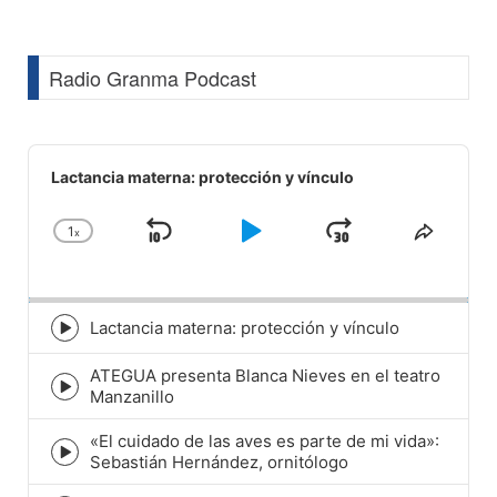
Radio Granma Podcast
Audio
Player
Lactancia materna: protección y vínculo
1
x
Skip
Play
Jump
Change
Share
Playback
This
Backward
Pause
Forward
Rate
Episod
Lactancia materna: protección y vínculo
Episode
play
ATEGUA presenta Blanca Nieves en el teatro
icon
Episode
Manzanillo
play
icon
«El cuidado de las aves es parte de mi vida»:
Episode
Sebastián Hernández, ornitólogo
play