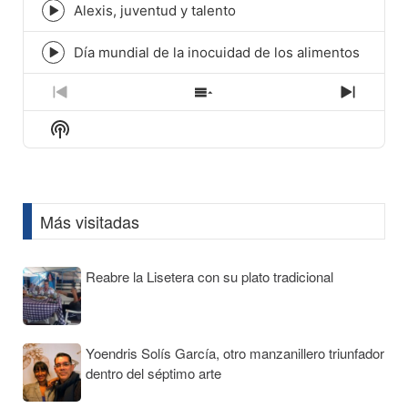
icon
Alexis, juventud y talento
Episode
play
icon
Día mundial de la inocuidad de los alimentos
Episode
play
icon
Previous
Show
Next
Episode
Episodes
Episod
Show
List
Podcast
Information
Más visitadas
Reabre la Lisetera con su plato tradicional
Yoendris Solís García, otro manzanillero triunfador
dentro del séptimo arte