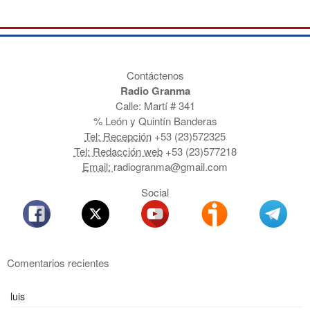
Contáctenos
Radio Granma
Calle: Martí # 341
% León y Quintín Banderas
Tel: Recepción
+53 (23)572325
Tel: Redacción web
+53 (23)577218
Email:
radiogranma@gmail.com
Social
Comentarios recientes
luis