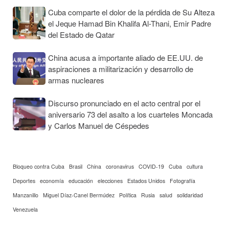
Cuba comparte el dolor de la pérdida de Su Alteza
el Jeque Hamad Bin Khalifa Al-Thani, Emir Padre
del Estado de Qatar
China acusa a importante aliado de EE.UU. de
aspiraciones a militarización y desarrollo de
armas nucleares
Discurso pronunciado en el acto central por el
aniversario 73 del asalto a los cuarteles Moncada
y Carlos Manuel de Céspedes
Bloqueo contra Cuba
Brasil
China
coronavirus
COVID-19
Cuba
cultura
Deportes
economía
educación
elecciones
Estados Unidos
Fotografía
Manzanillo
Miguel Díaz-Canel Bermúdez
Política
Rusia
salud
solidaridad
Venezuela