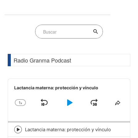
Radio Granma Podcast
Audio
Player
Lactancia materna: protección y vínculo
1
x
Skip
Play
Jump
Change
Share
Playback
This
Backward
Pause
Forward
Rate
Episod
Lactancia materna: protección y vínculo
Episode
play