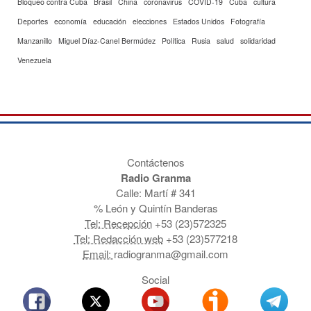
Bloqueo contra Cuba
Brasil
China
coronavirus
COVID-19
Cuba
cultura
Deportes
economía
educación
elecciones
Estados Unidos
Fotografía
Manzanillo
Miguel Díaz-Canel Bermúdez
Política
Rusia
salud
solidaridad
Venezuela
Contáctenos
Radio Granma
Calle: Martí # 341
% León y Quintín Banderas
Tel: Recepción
+53 (23)572325
Tel: Redacción web
+53 (23)577218
Email:
radiogranma@gmail.com
Social