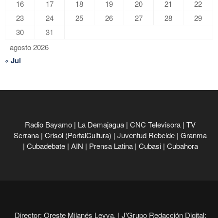
16
17
18
19
20
21
22
23
24
25
26
27
28
29
30
31
agosto 2026
« Jul
Radio Bayamo
|
La Demajagua
|
CNC Televisora
|
TV
Serrana
|
Crisol (PortalCultura)
|
Juventud Rebelde
|
Granma
|
Cubadebate
|
AIN
|
Prensa Latina
|
Cubasi
|
Cubahora
Director: Oreste Milanés Leyva. |
J'Grupo Redacción Digital: