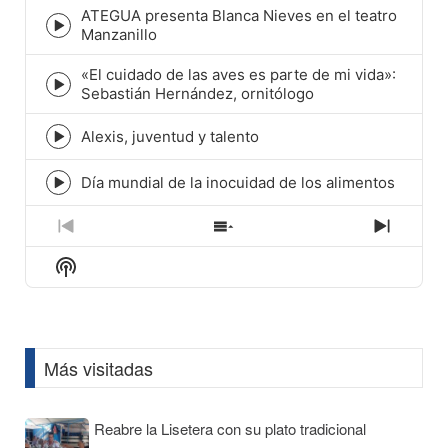
ATEGUA presenta Blanca Nieves en el teatro
icon
Episode
Manzanillo
play
icon
«El cuidado de las aves es parte de mi vida»:
Episode
Sebastián Hernández, ornitólogo
play
icon
Alexis, juventud y talento
Episode
play
icon
Día mundial de la inocuidad de los alimentos
Episode
play
icon
Previous
Show
Next
Episode
Episodes
Episod
Show
List
Podcast
Information
Más visitadas
Reabre la Lisetera con su plato tradicional