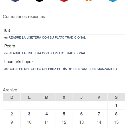
Comentarios recientes
luis
en
REABRE LA LISETERA CON SU PLATO TRADICIONAL
Pedro
en
REABRE LA LISETERA CON SU PLATO TRADICIONAL
Loumaris Lopez
en
CORALES DEL GOLFO CELEBRA EL DÍA DE LA INFANCIA EN MANZANILLO
Archivo
D
L
M
X
J
V
S
1
2
3
4
5
6
7
8
9
10
11
12
13
14
15