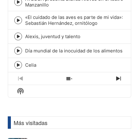
Episode
Manzanillo
play
icon
«El cuidado de las aves es parte de mi vida»:
Episode
Sebastián Hernández, ornitólogo
play
icon
Alexis, juventud y talento
Episode
play
icon
Día mundial de la inocuidad de los alimentos
Episode
play
icon
Celia
Episode
play
icon
Previous
Show
Next
Episode
Episodes
Episod
Show
List
Podcast
Information
Más visitadas