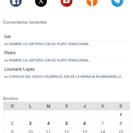
Comentarios recientes
luis
en
REABRE LA LISETERA CON SU PLATO TRADICIONAL
Pedro
en
REABRE LA LISETERA CON SU PLATO TRADICIONAL
Loumaris Lopez
en
CORALES DEL GOLFO CELEBRA EL DÍA DE LA INFANCIA EN MANZANILLO
Archivo
D
L
M
X
J
V
S
1
2
3
4
5
6
7
8
9
10
11
12
13
14
15