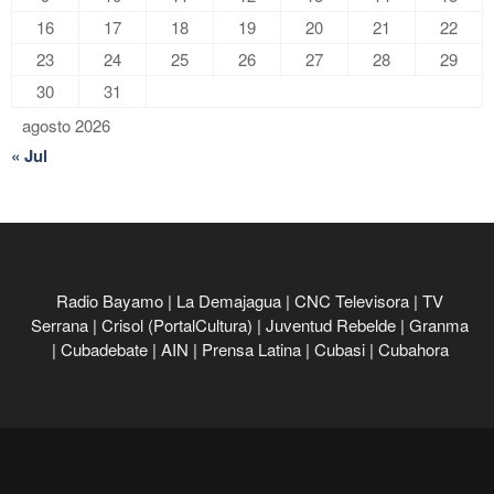
16
17
18
19
20
21
22
23
24
25
26
27
28
29
30
31
agosto 2026
« Jul
Radio Bayamo
|
La Demajagua
|
CNC Televisora
|
TV
Serrana
|
Crisol (PortalCultura)
|
Juventud Rebelde
|
Granma
|
Cubadebate
|
AIN
|
Prensa Latina
|
Cubasi
|
Cubahora