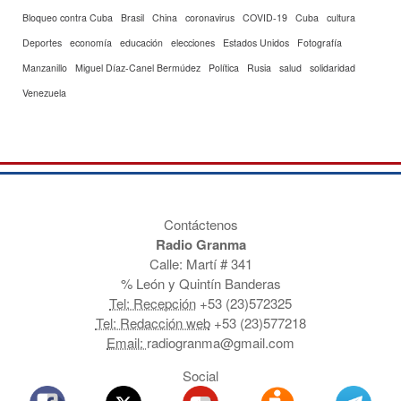
Bloqueo contra Cuba
Brasil
China
coronavirus
COVID-19
Cuba
cultura
Deportes
economía
educación
elecciones
Estados Unidos
Fotografía
Manzanillo
Miguel Díaz-Canel Bermúdez
Política
Rusia
salud
solidaridad
Venezuela
Contáctenos
Radio Granma
Calle: Martí # 341
% León y Quintín Banderas
Tel: Recepción
+53 (23)572325
Tel: Redacción web
+53 (23)577218
Email:
radiogranma@gmail.com
Social