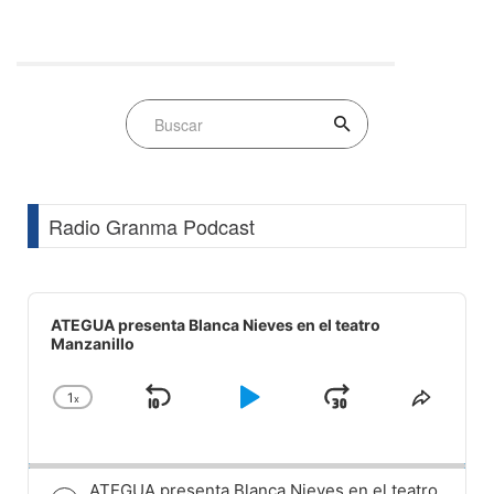
Radio Granma Podcast
Audio
Player
ATEGUA presenta Blanca Nieves en el teatro
Manzanillo
1
x
Skip
Play
Jump
Change
Share
Playback
This
Backward
Pause
Forward
Rate
Episod
ATEGUA presenta Blanca Nieves en el teatro