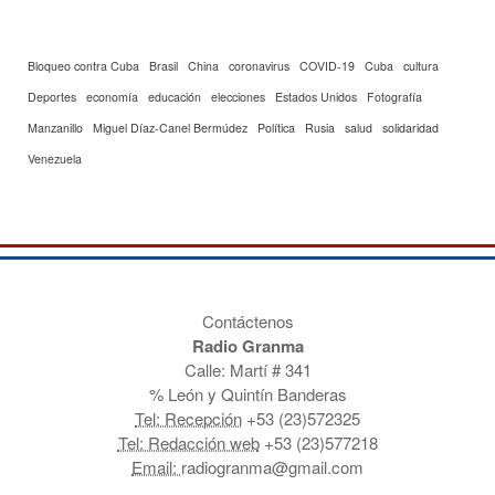
Bloqueo contra Cuba
Brasil
China
coronavirus
COVID-19
Cuba
cultura
Deportes
economía
educación
elecciones
Estados Unidos
Fotografía
Manzanillo
Miguel Díaz-Canel Bermúdez
Política
Rusia
salud
solidaridad
Venezuela
Contáctenos
Radio Granma
Calle: Martí # 341
% León y Quintín Banderas
Tel: Recepción
+53 (23)572325
Tel: Redacción web
+53 (23)577218
Email:
radiogranma@gmail.com