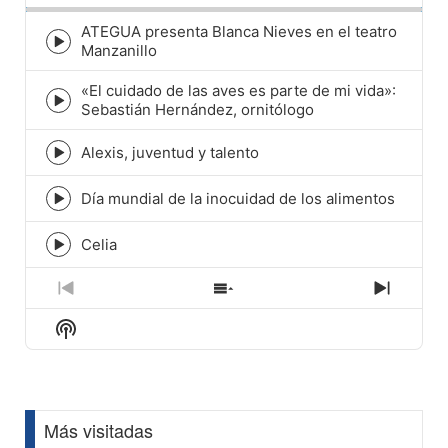
ATEGUA presenta Blanca Nieves en el teatro
Episode
Manzanillo
play
icon
«El cuidado de las aves es parte de mi vida»:
Episode
Sebastián Hernández, ornitólogo
play
icon
Alexis, juventud y talento
Episode
play
icon
Día mundial de la inocuidad de los alimentos
Episode
play
icon
Celia
Episode
play
icon
Previous
Show
Next
Episode
Episodes
Episod
Show
List
Podcast
Information
Más visitadas