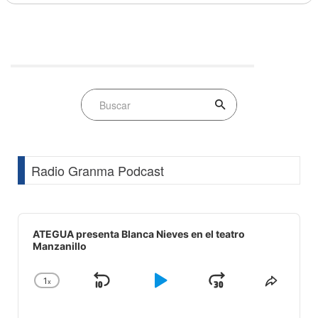
Radio Granma Podcast
Audio
Player
ATEGUA presenta Blanca Nieves en el teatro
Manzanillo
1
x
Skip
Play
Jump
Change
Share
Playback
This
Backward
Pause
Forward
Rate
Episod