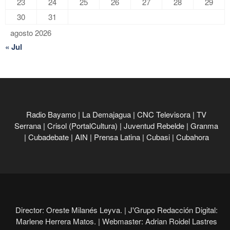
23
24
25
26
27
28
29
30
31
agosto 2026
« Jul
Radio Bayamo
|
La Demajagua
|
CNC Televisora
|
TV
Serrana
|
Crisol (PortalCultura)
|
Juventud Rebelde
|
Granma
|
Cubadebate
|
AIN
|
Prensa Latina
|
Cubasi
|
Cubahora
Director: Oreste Milanés Leyva. |
J'Grupo Redacción Digital:
Marlene Herrera Matos. |
Webmaster: Adrian Roidel Lastres