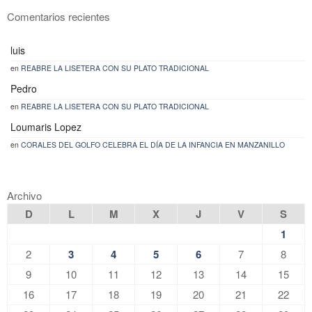
Comentarios recientes
luis
en
REABRE LA LISETERA CON SU PLATO TRADICIONAL
Pedro
en
REABRE LA LISETERA CON SU PLATO TRADICIONAL
Loumaris Lopez
en
CORALES DEL GOLFO CELEBRA EL DÍA DE LA INFANCIA EN MANZANILLO
Archivo
D
L
M
X
J
V
S
1
2
3
4
5
6
7
8
9
10
11
12
13
14
15
16
17
18
19
20
21
22