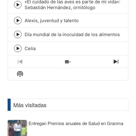
icon
«El cuidado de las aves es parte de mi vida»:
Episode
Sebastián Hernández, ornitólogo
play
icon
Alexis, juventud y talento
Episode
play
icon
Día mundial de la inocuidad de los alimentos
Episode
play
icon
Celia
Episode
play
icon
Previous
Show
Next
Episode
Episodes
Episod
Show
List
Podcast
Information
Más visitadas
Entregan Premios anuales de Salud en Granma