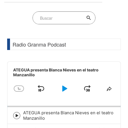
Radio Granma Podcast
Audio
Player
ATEGUA presenta Blanca Nieves en el teatro
Manzanillo
1
x
Skip
Play
Jump
Change
Share
Playback
This
Backward
Pause
Forward
Rate
Episod
ATEGUA presenta Blanca Nieves en el teatro
Episode
Manzanillo
play