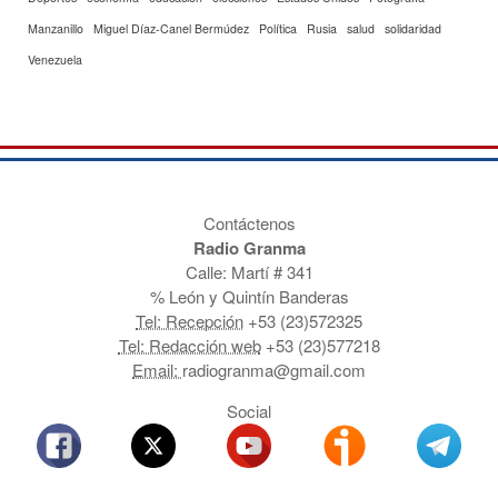
Manzanillo
Miguel Díaz-Canel Bermúdez
Política
Rusia
salud
solidaridad
Venezuela
Contáctenos
Radio Granma
Calle: Martí # 341
% León y Quintín Banderas
Tel: Recepción
+53 (23)572325
Tel: Redacción web
+53 (23)577218
Email:
radiogranma@gmail.com
Social