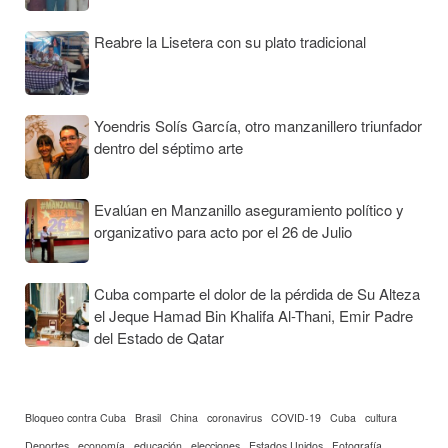
Reabre la Lisetera con su plato tradicional
Yoendris Solís García, otro manzanillero triunfador
dentro del séptimo arte
Evalúan en Manzanillo aseguramiento político y
organizativo para acto por el 26 de Julio
Cuba comparte el dolor de la pérdida de Su Alteza
el Jeque Hamad Bin Khalifa Al-Thani, Emir Padre
del Estado de Qatar
Bloqueo contra Cuba
Brasil
China
coronavirus
COVID-19
Cuba
cultura
Deportes
economía
educación
elecciones
Estados Unidos
Fotografía