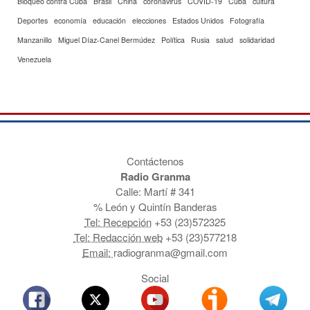
Bloqueo contra Cuba
Brasil
China
coronavirus
COVID-19
Cuba
cultura
Deportes
economía
educación
elecciones
Estados Unidos
Fotografía
Manzanillo
Miguel Díaz-Canel Bermúdez
Política
Rusia
salud
solidaridad
Venezuela
Contáctenos
Radio Granma
Calle: Martí # 341
% León y Quintín Banderas
Tel: Recepción
+53 (23)572325
Tel: Redacción web
+53 (23)577218
Email:
radiogranma@gmail.com
Social