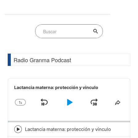
Radio Granma Podcast
Audio
Player
Lactancia materna: protección y vínculo
1
x
Skip
Play
Jump
Change
Share
Playback
This
Backward
Pause
Forward
Rate
Episod
Lactancia materna: protección y vínculo
Episode
play