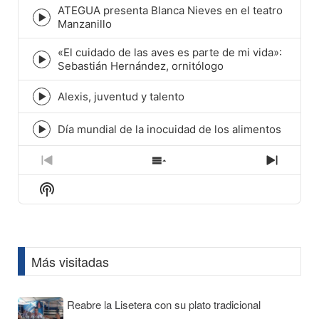
ATEGUA presenta Blanca Nieves en el teatro
icon
Episode
Manzanillo
play
icon
«El cuidado de las aves es parte de mi vida»:
Episode
Sebastián Hernández, ornitólogo
play
icon
Alexis, juventud y talento
Episode
play
icon
Día mundial de la inocuidad de los alimentos
Episode
play
icon
Previous
Show
Next
Episode
Episodes
Episod
Show
List
Podcast
Information
Más visitadas
Reabre la Lisetera con su plato tradicional