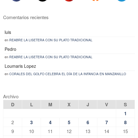
Comentarios recientes
luis
en
REABRE LA LISETERA CON SU PLATO TRADICIONAL
Pedro
en
REABRE LA LISETERA CON SU PLATO TRADICIONAL
Loumaris Lopez
en
CORALES DEL GOLFO CELEBRA EL DÍA DE LA INFANCIA EN MANZANILLO
Archivo
D
L
M
X
J
V
S
1
2
3
4
5
6
7
8
9
10
11
12
13
14
15