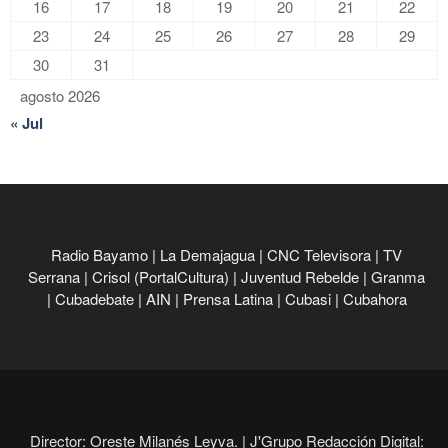
16
17
18
19
20
21
22
23
24
25
26
27
28
29
30
31
agosto 2026
« Jul
Radio Bayamo
|
La Demajagua
|
CNC Televisora
|
TV
Serrana
|
Crisol (PortalCultura)
|
Juventud Rebelde
|
Granma
|
Cubadebate
|
AIN
|
Prensa Latina
|
Cubasi
|
Cubahora
Director: Oreste Milanés Leyva. |
J'Grupo Redacción Digital: