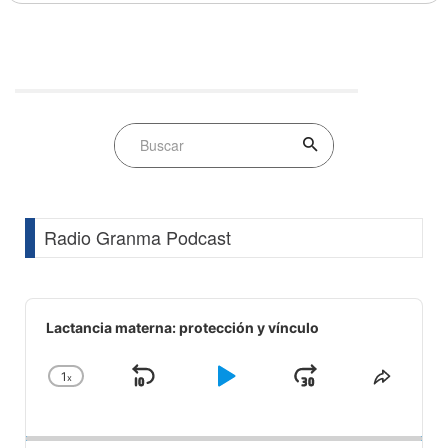
Radio Granma Podcast
Audio
Player
Lactancia materna: protección y vínculo
1
x
Skip
Play
Jump
Change
Share
Playback
This
Backward
Pause
Forward
Rate
Episod