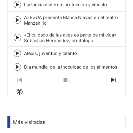
Lactancia materna: protección y vínculo
Episode
play
ATEGUA presenta Blanca Nieves en el teatro
icon
Episode
Manzanillo
play
icon
«El cuidado de las aves es parte de mi vida»:
Episode
Sebastián Hernández, ornitólogo
play
icon
Alexis, juventud y talento
Episode
play
icon
Día mundial de la inocuidad de los alimentos
Episode
play
icon
Previous
Show
Next
Episode
Episodes
Episod
Show
List
Podcast
Information
Más visitadas