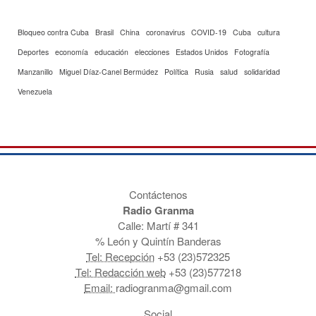
Bloqueo contra Cuba
Brasil
China
coronavirus
COVID-19
Cuba
cultura
Deportes
economía
educación
elecciones
Estados Unidos
Fotografía
Manzanillo
Miguel Díaz-Canel Bermúdez
Política
Rusia
salud
solidaridad
Venezuela
Contáctenos
Radio Granma
Calle: Martí # 341
% León y Quintín Banderas
Tel: Recepción
+53 (23)572325
Tel: Redacción web
+53 (23)577218
Email:
radiogranma@gmail.com
Social