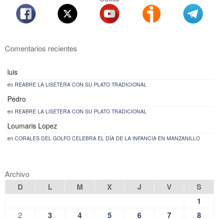
Comentarios recientes
luis
en
REABRE LA LISETERA CON SU PLATO TRADICIONAL
Pedro
en
REABRE LA LISETERA CON SU PLATO TRADICIONAL
Loumaris Lopez
en
CORALES DEL GOLFO CELEBRA EL DÍA DE LA INFANCIA EN MANZANILLO
Archivo
D
L
M
X
J
V
S
1
2
3
4
5
6
7
8