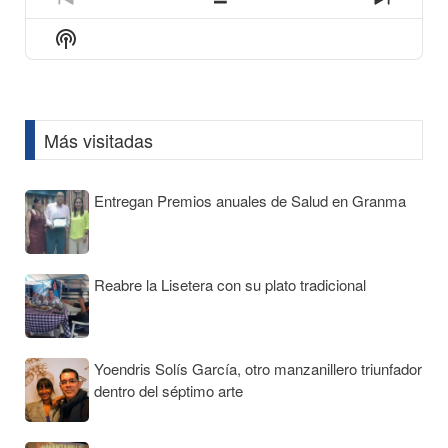
icon
Previous
Show
Next
Episode
Episodes
Episod
Show
List
Podcast
Information
Más visitadas
Entregan Premios anuales de Salud en Granma
Reabre la Lisetera con su plato tradicional
Yoendris Solís García, otro manzanillero triunfador
dentro del séptimo arte