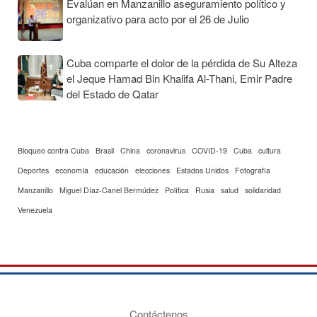
Evalúan en Manzanillo aseguramiento político y
organizativo para acto por el 26 de Julio
Cuba comparte el dolor de la pérdida de Su Alteza
el Jeque Hamad Bin Khalifa Al-Thani, Emir Padre
del Estado de Qatar
Bloqueo contra Cuba
Brasil
China
coronavirus
COVID-19
Cuba
cultura
Deportes
economía
educación
elecciones
Estados Unidos
Fotografía
Manzanillo
Miguel Díaz-Canel Bermúdez
Política
Rusia
salud
solidaridad
Venezuela
Contáctenos