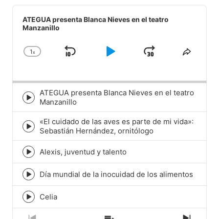
Audio
Player
ATEGUA presenta Blanca Nieves en el teatro
Manzanillo
1
x
Skip
Play
Jump
Change
Share
Playback
This
Backward
Pause
Forward
Rate
Episod
ATEGUA presenta Blanca Nieves en el teatro
Episode
Manzanillo
play
icon
«El cuidado de las aves es parte de mi vida»:
Episode
Sebastián Hernández, ornitólogo
play
icon
Alexis, juventud y talento
Episode
play
icon
Día mundial de la inocuidad de los alimentos
Episode
play
icon
Celia
Episode
play