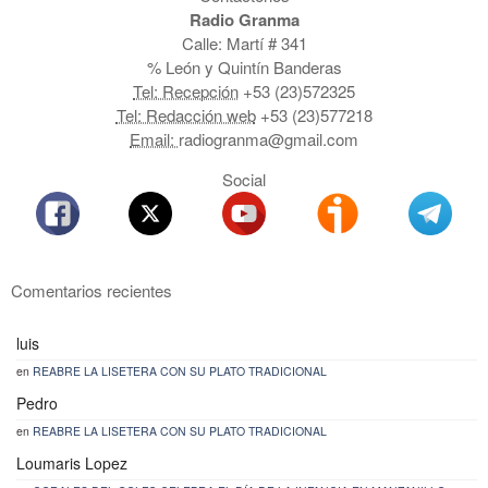
Radio Granma
Calle: Martí # 341
% León y Quintín Banderas
Tel: Recepción
+53 (23)572325
Tel: Redacción web
+53 (23)577218
Email:
radiogranma@gmail.com
Social
Comentarios recientes
luis
en
REABRE LA LISETERA CON SU PLATO TRADICIONAL
Pedro
en
REABRE LA LISETERA CON SU PLATO TRADICIONAL
Loumaris Lopez