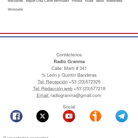
Manzanillo
Miguel Díaz-Canel Bermúdez
Política
Rusia
salud
solidaridad
Venezuela
Contáctenos
Radio Granma
Calle: Martí # 341
% León y Quintín Banderas
Tel: Recepción
+53 (23)572325
Tel: Redacción web
+53 (23)577218
Email:
radiogranma@gmail.com
Social
Comentarios recientes