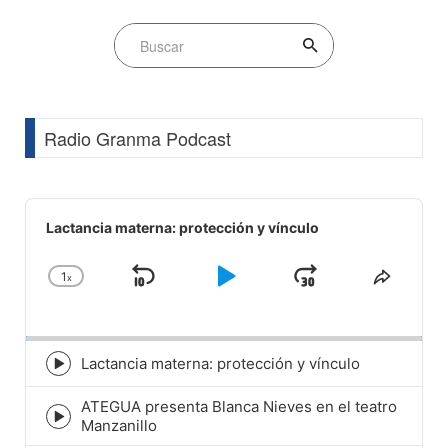
Radio Granma Podcast
Audio
Player
Lactancia materna: protección y vínculo
1
x
Skip
Play
Jump
Change
Share
Playback
This
Backward
Pause
Forward
Rate
Episod
Lactancia materna: protección y vínculo
Episode
play
ATEGUA presenta Blanca Nieves en el teatro
icon
Episode
Manzanillo
play