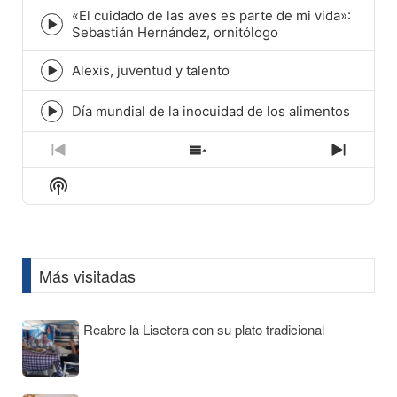
icon
«El cuidado de las aves es parte de mi vida»:
Episode
Sebastián Hernández, ornitólogo
play
icon
Alexis, juventud y talento
Episode
play
icon
Día mundial de la inocuidad de los alimentos
Episode
play
icon
Previous
Show
Next
Episode
Episodes
Episod
Show
List
Podcast
Information
Más visitadas
Reabre la Lisetera con su plato tradicional