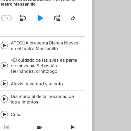
teatro Manzanillo
1
x
Skip
Play
Jump
Change
Share
Playback
This
Backward
Pause
Forward
Rate
Episode
ATEGUA presenta Blanca Nieves
Episode
en el teatro Manzanillo
play
icon
«El cuidado de las aves es parte
de mi vida»: Sebastián
Episode
Hernández, ornitólogo
play
icon
Alexis, juventud y talento
Episode
play
Día mundial de la inocuidad de
icon
Episode
los alimentos
play
icon
Celia
Episode
play
icon
Previous
Show
Next