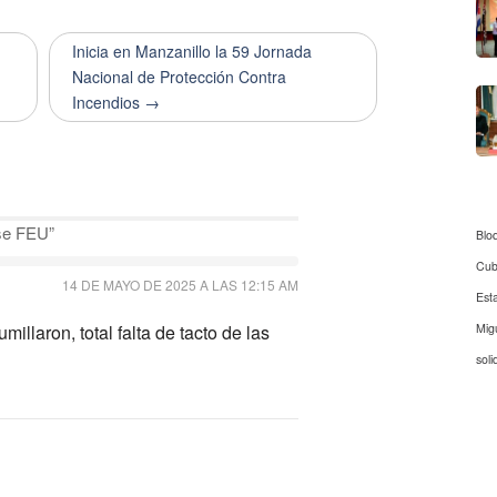
Inicia en Manzanillo la 59 Jornada
Nacional de Protección Contra
Incendios →
ase FEU
”
Blo
Cu
14 DE MAYO DE 2025 A LAS 12:15 AM
Est
Mig
illaron, total falta de tacto de las
soli