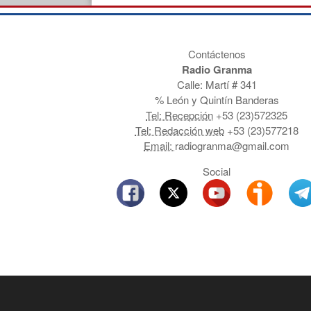
Contáctenos
Radio Granma
Calle: Martí # 341
% León y Quintín Banderas
Tel: Recepción
+53 (23)572325
Tel: Redacción web
+53 (23)577218
Email:
radiogranma@gmail.com
Social