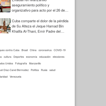
aseguramiento político y
organizativo para acto por el 26 de
Julio
Cuba comparte el dolor de la pérdida
de Su Alteza el Jeque Hamad Bin
Khalifa Al-Thani, Emir Padre del
Estado de Qatar
queo contra Cuba
Brasil
China
coronavirus
COVID-19
ba
cultura
Deportes
economía
educación
elecciones
ados Unidos
Fotografía
Manzanillo
uel Díaz-Canel Bermúdez
Política
Rusia
salud
daridad
Venezuela