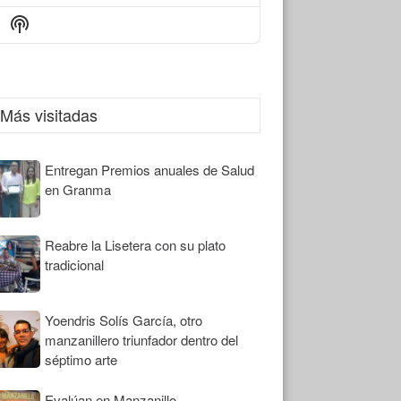
Episode
Episodes
Episode
Show
List
Podcast
Information
Más visitadas
Entregan Premios anuales de Salud
en Granma
Reabre la Lisetera con su plato
tradicional
Yoendris Solís García, otro
manzanillero triunfador dentro del
séptimo arte
Evalúan en Manzanillo