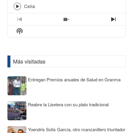
play
icon
Celia
Episode
play
icon
Previous
Show
Next
Episode
Episodes
Episod
Show
List
Podcast
Information
Más visitadas
Entregan Premios anuales de Salud en Granma
Reabre la Lisetera con su plato tradicional
Yoendris Solís García, otro manzanillero triunfador