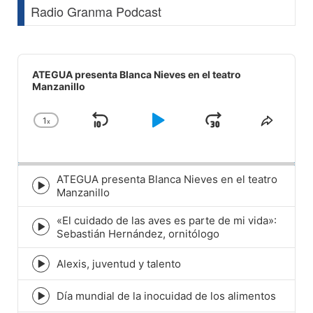
Radio Granma Podcast
Audio
Player
ATEGUA presenta Blanca Nieves en el teatro
Manzanillo
1
x
Skip
Play
Jump
Change
Share
Playback
This
Backward
Pause
Forward
Rate
Episod
ATEGUA presenta Blanca Nieves en el teatro
Episode
Manzanillo
play
icon
«El cuidado de las aves es parte de mi vida»:
Episode
Sebastián Hernández, ornitólogo
play
icon
Alexis, juventud y talento
Episode
play
icon
Día mundial de la inocuidad de los alimentos
Episode