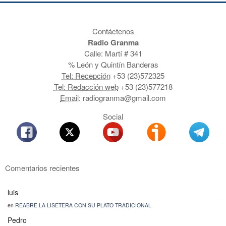
Contáctenos
Radio Granma
Calle: Martí # 341
% León y Quintín Banderas
Tel: Recepción
+53 (23)572325
Tel: Redacción web
+53 (23)577218
Email:
radiogranma@gmail.com
Social
Comentarios recientes
luis
en
REABRE LA LISETERA CON SU PLATO TRADICIONAL
Pedro