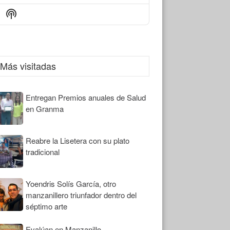
Episode
Episodes
Episode
Show
List
Podcast
Information
Más visitadas
Entregan Premios anuales de Salud
en Granma
Reabre la Lisetera con su plato
tradicional
Yoendris Solís García, otro
manzanillero triunfador dentro del
séptimo arte
Evalúan en Manzanillo