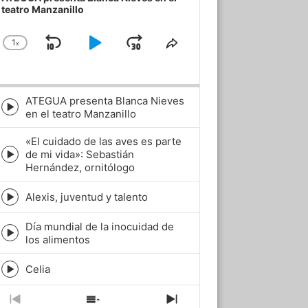
teatro Manzanillo
1
x
Skip
Play
Jump
Change
Share
Playback
This
Backward
Pause
Forward
Rate
Episode
ATEGUA presenta Blanca Nieves
Episode
en el teatro Manzanillo
play
icon
«El cuidado de las aves es parte
de mi vida»: Sebastián
Episode
Hernández, ornitólogo
play
icon
Alexis, juventud y talento
Episode
play
Día mundial de la inocuidad de
icon
Episode
los alimentos
play
icon
Celia
Episode
play
icon
Previous
Show
Next