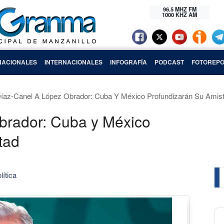
96.5 MHZ FM
1000 KHZ AM
NACIONALES
INTERNACIONALES
INFOGRAFÍA
PODCAST
FOTOREPO
íaz-Canel A López Obrador: Cuba Y México Profundizarán Su Amis
brador: Cuba y México
tad
lítica
Au
Pl