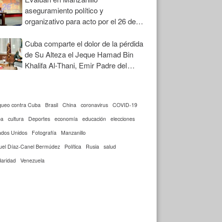
aseguramiento político y
organizativo para acto por el 26 de
Julio
Cuba comparte el dolor de la pérdida
de Su Alteza el Jeque Hamad Bin
Khalifa Al-Thani, Emir Padre del
Estado de Qatar
queo contra Cuba
Brasil
China
coronavirus
COVID-19
ba
cultura
Deportes
economía
educación
elecciones
ados Unidos
Fotografía
Manzanillo
uel Díaz-Canel Bermúdez
Política
Rusia
salud
daridad
Venezuela