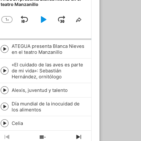
teatro Manzanillo
1
x
Skip
Play
Jump
Change
Share
Playback
This
Backward
Pause
Forward
Rate
Episode
ATEGUA presenta Blanca Nieves
Episode
en el teatro Manzanillo
play
icon
«El cuidado de las aves es parte
de mi vida»: Sebastián
Episode
Hernández, ornitólogo
play
icon
Alexis, juventud y talento
Episode
play
Día mundial de la inocuidad de
icon
Episode
los alimentos
play
icon
Celia
Episode
play
icon
Previous
Show
Next