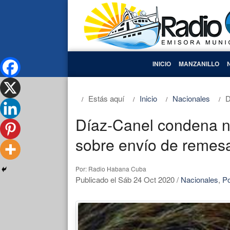
INICIO
MANZANILLO
Estás aquí
Inicio
Nacionales
D
Díaz-Canel condena 
sobre envío de remes
Por: Radio Habana Cuba
Publicado el Sáb 24 Oct 2020
/
Nacionales
,
Po