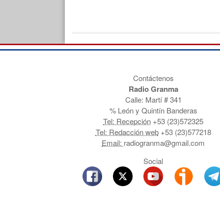
Contáctenos
Radio Granma
Calle: Martí # 341
% León y Quintín Banderas
Tel: Recepción
+53 (23)572325
Tel: Redacción web
+53 (23)577218
Email:
radiogranma@gmail.com
Social