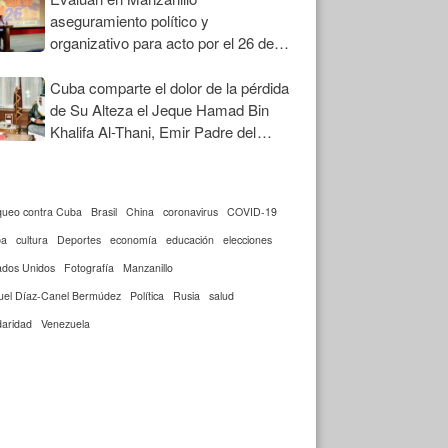
aseguramiento político y
organizativo para acto por el 26 de
Julio
Cuba comparte el dolor de la pérdida
de Su Alteza el Jeque Hamad Bin
Khalifa Al-Thani, Emir Padre del
Estado de Qatar
queo contra Cuba
Brasil
China
coronavirus
COVID-19
ba
cultura
Deportes
economía
educación
elecciones
ados Unidos
Fotografía
Manzanillo
uel Díaz-Canel Bermúdez
Política
Rusia
salud
daridad
Venezuela