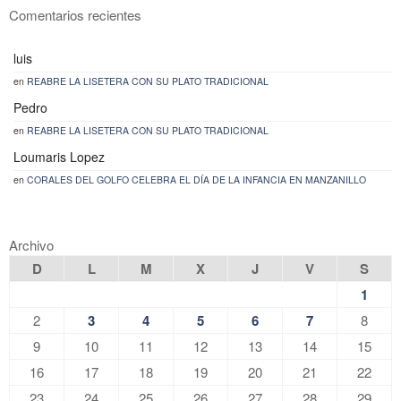
Comentarios recientes
luis
en
REABRE LA LISETERA CON SU PLATO TRADICIONAL
Pedro
en
REABRE LA LISETERA CON SU PLATO TRADICIONAL
Loumaris Lopez
en
CORALES DEL GOLFO CELEBRA EL DÍA DE LA INFANCIA EN MANZANILLO
Archivo
D
L
M
X
J
V
S
1
2
3
4
5
6
7
8
9
10
11
12
13
14
15
16
17
18
19
20
21
22
23
24
25
26
27
28
29