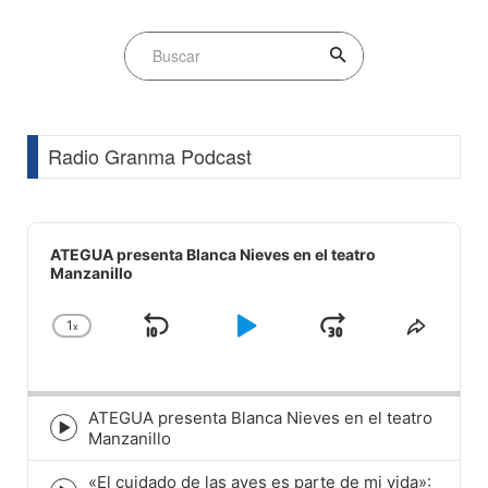
Radio Granma Podcast
Audio
Player
ATEGUA presenta Blanca Nieves en el teatro
Manzanillo
1
x
Skip
Play
Jump
Change
Share
Playback
This
Backward
Pause
Forward
Rate
Episod
ATEGUA presenta Blanca Nieves en el teatro
Episode
Manzanillo
play
icon
«El cuidado de las aves es parte de mi vida»: