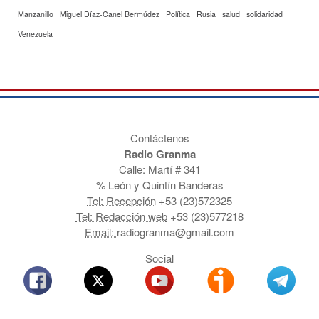
Manzanillo
Miguel Díaz-Canel Bermúdez
Política
Rusia
salud
solidaridad
Venezuela
Contáctenos
Radio Granma
Calle: Martí # 341
% León y Quintín Banderas
Tel: Recepción
+53 (23)572325
Tel: Redacción web
+53 (23)577218
Email:
radiogranma@gmail.com
Social