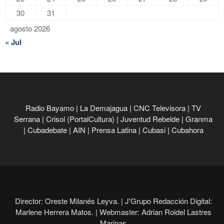
30
31
agosto 2026
« Jul
Radio Bayamo
|
La Demajagua
|
CNC Televisora
|
TV
Serrana
|
Crisol (PortalCultura)
|
Juventud Rebelde
|
Granma
|
Cubadebate
|
AIN
|
Prensa Latina
|
Cubasi
|
Cubahora
Director: Oreste Milanés Leyva. |
J'Grupo Redacción Digital:
Marlene Herrera Matos. |
Webmaster: Adrian Roidel Lastres
Marinas