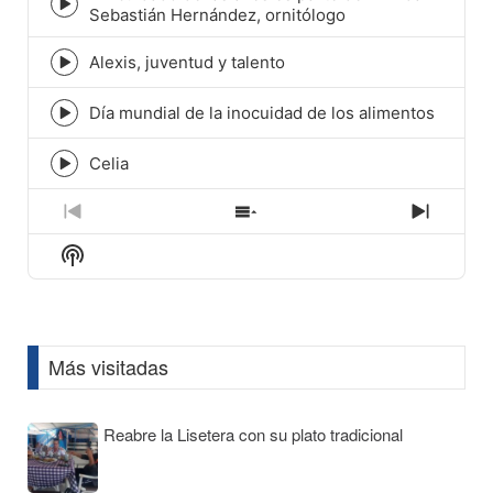
Episode
Sebastián Hernández, ornitólogo
play
icon
Alexis, juventud y talento
Episode
play
icon
Día mundial de la inocuidad de los alimentos
Episode
play
icon
Celia
Episode
play
icon
Previous
Show
Next
Episode
Episodes
Episod
Show
List
Podcast
Information
Más visitadas
Reabre la Lisetera con su plato tradicional