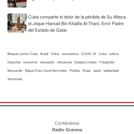
Cuba comparte el dolor de la pérdida de Su Alteza
el Jeque Hamad Bin Khalifa Al-Thani, Emir Padre
del Estado de Qatar
Bloqueo contra Cuba
Brasil
China
coronavirus
COVID-19
Cuba
cultura
Deportes
economía
educación
elecciones
Estados Unidos
Fotografía
Manzanillo
Miguel Díaz-Canel Bermúdez
Política
Rusia
salud
solidaridad
Venezuela
Contáctenos
Radio Granma