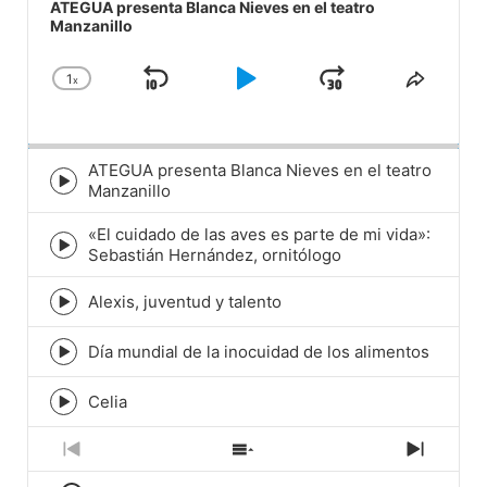
Player
ATEGUA presenta Blanca Nieves en el teatro
Manzanillo
1
x
Skip
Play
Jump
Change
Share
Playback
This
Backward
Pause
Forward
Rate
Episod
ATEGUA presenta Blanca Nieves en el teatro
Episode
Manzanillo
play
icon
«El cuidado de las aves es parte de mi vida»:
Episode
Sebastián Hernández, ornitólogo
play
icon
Alexis, juventud y talento
Episode
play
icon
Día mundial de la inocuidad de los alimentos
Episode
play
icon
Celia
Episode
play
icon
Previous
Show
Next
Episode
Episodes
Episod