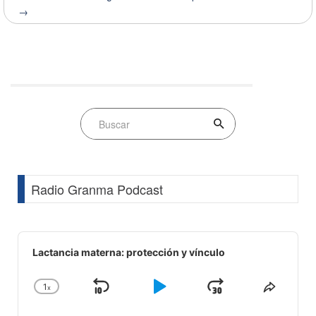
→
Radio Granma Podcast
Audio
Player
Lactancia materna: protección y vínculo
1
x
Skip
Play
Jump
Change
Share
Playback
This
Backward
Pause
Forward