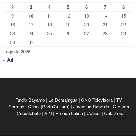
2
3
4
5
6
7
8
9
10
11
12
13
14
15
16
17
18
19
20
21
22
23
24
25
26
27
28
29
30
31
agosto 2026
« Jul
Radio Bayamo
|
La Demajagua
|
CNC Televisora
|
TV
Serrana
|
Crisol (PortalCultura)
|
Juventud Rebelde
|
Granma
|
Cubadebate
|
AIN
|
Prensa Latina
|
Cubasi
|
Cubahora