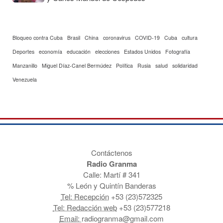
Bloqueo contra Cuba
Brasil
China
coronavirus
COVID-19
Cuba
cultura
Deportes
economía
educación
elecciones
Estados Unidos
Fotografía
Manzanillo
Miguel Díaz-Canel Bermúdez
Política
Rusia
salud
solidaridad
Venezuela
Contáctenos
Radio Granma
Calle: Martí # 341
% León y Quintín Banderas
Tel: Recepción
+53 (23)572325
Tel: Redacción web
+53 (23)577218
Email:
radiogranma@gmail.com