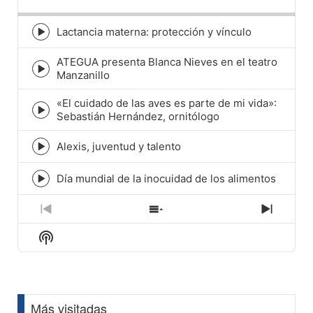
Rate
Episod
Lactancia materna: protección y vínculo
Episode
play
ATEGUA presenta Blanca Nieves en el teatro
icon
Episode
Manzanillo
play
icon
«El cuidado de las aves es parte de mi vida»:
Episode
Sebastián Hernández, ornitólogo
play
icon
Alexis, juventud y talento
Episode
play
icon
Día mundial de la inocuidad de los alimentos
Episode
play
icon
Previous
Show
Next
Episode
Episodes
Episod
Show
List
Podcast
Information
Más visitadas