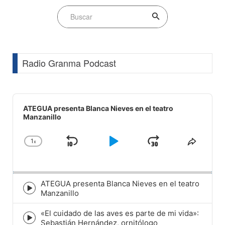
Radio Granma Podcast
Audio
Player
ATEGUA presenta Blanca Nieves en el teatro
Manzanillo
1
x
Skip
Play
Jump
Change
Share
Playback
This
Backward
Pause
Forward
Rate
Episod
ATEGUA presenta Blanca Nieves en el teatro
Episode
Manzanillo
play
icon
«El cuidado de las aves es parte de mi vida»:
Episode
Sebastián Hernández, ornitólogo