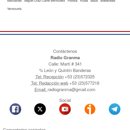
Manzanillo
Miguel Díaz-Canel Bermúdez
Política
Rusia
salud
solidaridad
Venezuela
Contáctenos
Radio Granma
Calle: Martí # 341
% León y Quintín Banderas
Tel: Recepción
+53 (23)572325
Tel: Redacción web
+53 (23)577218
Email:
radiogranma@gmail.com
Social
Comentarios recientes