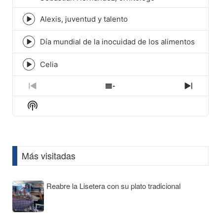
play
icon
Alexis, juventud y talento
Episode
play
icon
Día mundial de la inocuidad de los alimentos
Episode
play
icon
Celia
Episode
play
icon
Previous
Show
Next
Episode
Episodes
Episod
Show
List
Podcast
Information
Más visitadas
Reabre la Lisetera con su plato tradicional