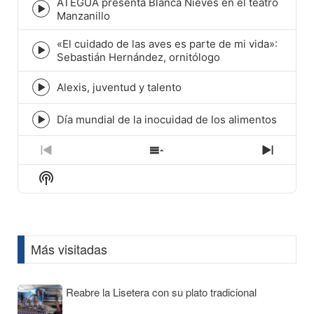
ATEGUA presenta Blanca Nieves en el teatro
icon
Episode
Manzanillo
play
icon
«El cuidado de las aves es parte de mi vida»:
Episode
Sebastián Hernández, ornitólogo
play
icon
Alexis, juventud y talento
Episode
play
icon
Día mundial de la inocuidad de los alimentos
Episode
play
icon
Previous
Show
Next
Episode
Episodes
Episod
Show
List
Podcast
Information
Más visitadas
Reabre la Lisetera con su plato tradicional