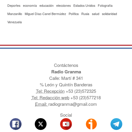
Deportes
economía
educación
elecciones
Estados Unidos
Fotografía
Manzanillo
Miguel Díaz-Canel Bermúdez
Política
Rusia
salud
solidaridad
Venezuela
Contáctenos
Radio Granma
Calle: Martí # 341
% León y Quintín Banderas
Tel: Recepción
+53 (23)572325
Tel: Redacción web
+53 (23)577218
Email:
radiogranma@gmail.com
Social