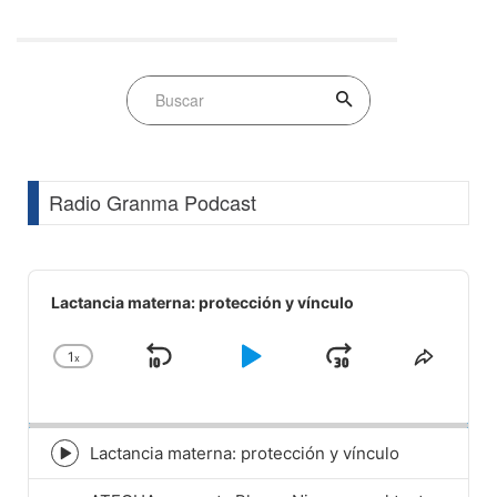
Radio Granma Podcast
Audio
Player
Lactancia materna: protección y vínculo
1
x
Skip
Play
Jump
Change
Share
Playback
This
Backward
Pause
Forward
Rate
Episod
Lactancia materna: protección y vínculo
Episode
play