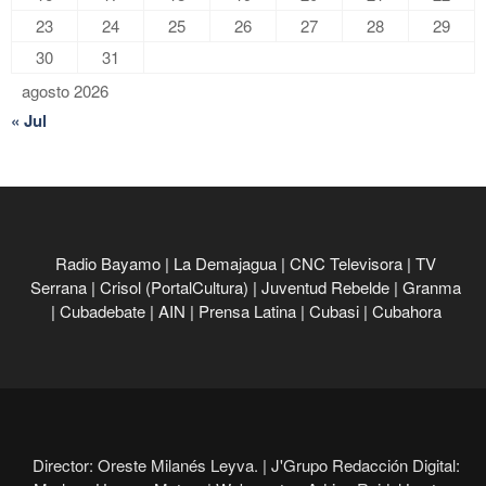
23
24
25
26
27
28
29
30
31
agosto 2026
« Jul
Radio Bayamo
|
La Demajagua
|
CNC Televisora
|
TV
Serrana
|
Crisol (PortalCultura)
|
Juventud Rebelde
|
Granma
|
Cubadebate
|
AIN
|
Prensa Latina
|
Cubasi
|
Cubahora
Director: Oreste Milanés Leyva. |
J'Grupo Redacción Digital: