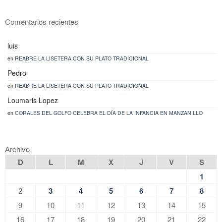
Comentarios recientes
luis
en
REABRE LA LISETERA CON SU PLATO TRADICIONAL
Pedro
en
REABRE LA LISETERA CON SU PLATO TRADICIONAL
Loumaris Lopez
en
CORALES DEL GOLFO CELEBRA EL DÍA DE LA INFANCIA EN MANZANILLO
Archivo
D
L
M
X
J
V
S
1
2
3
4
5
6
7
8
9
10
11
12
13
14
15
16
17
18
19
20
21
22