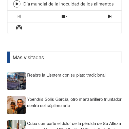
icon
Día mundial de la inocuidad de los alimentos
Episode
play
icon
Previous
Show
Next
Episode
Episodes
Episod
Show
List
Podcast
Information
Más visitadas
Reabre la Lisetera con su plato tradicional
Yoendris Solís García, otro manzanillero triunfador
dentro del séptimo arte
Cuba comparte el dolor de la pérdida de Su Alteza