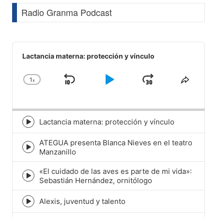
Radio Granma Podcast
Audio
Player
Lactancia materna: protección y vínculo
1
x
Skip
Play
Jump
Change
Share
Playback
This
Backward
Pause
Forward
Rate
Episod
Lactancia materna: protección y vínculo
Episode
play
ATEGUA presenta Blanca Nieves en el teatro
icon
Episode
Manzanillo
play
icon
«El cuidado de las aves es parte de mi vida»:
Episode
Sebastián Hernández, ornitólogo
play
icon
Alexis, juventud y talento
Episode
play