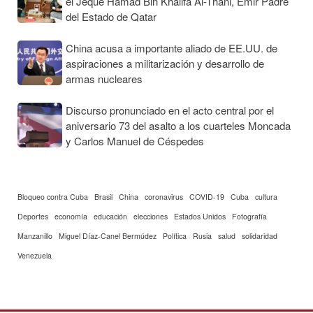
el Jeque Hamad Bin Khalifa Al-Thani, Emir Padre
del Estado de Qatar
China acusa a importante aliado de EE.UU. de
aspiraciones a militarización y desarrollo de
armas nucleares
Discurso pronunciado en el acto central por el
aniversario 73 del asalto a los cuarteles Moncada
y Carlos Manuel de Céspedes
Bloqueo contra Cuba
Brasil
China
coronavirus
COVID-19
Cuba
cultura
Deportes
economía
educación
elecciones
Estados Unidos
Fotografía
Manzanillo
Miguel Díaz-Canel Bermúdez
Política
Rusia
salud
solidaridad
Venezuela