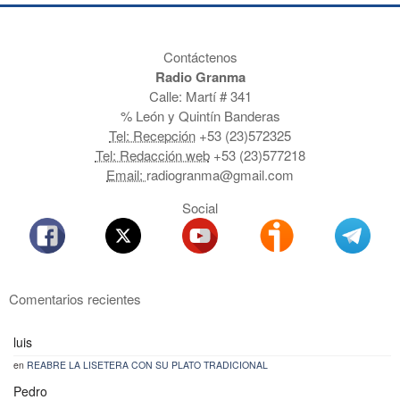
Contáctenos
Radio Granma
Calle: Martí # 341
% León y Quintín Banderas
Tel: Recepción
+53 (23)572325
Tel: Redacción web
+53 (23)577218
Email:
radiogranma@gmail.com
Social
Comentarios recientes
luis
en
REABRE LA LISETERA CON SU PLATO TRADICIONAL
Pedro