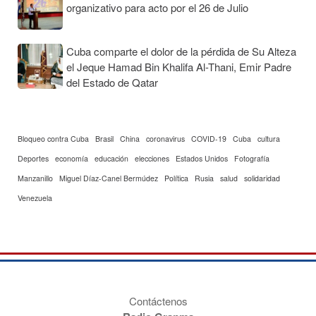
organizativo para acto por el 26 de Julio
Cuba comparte el dolor de la pérdida de Su Alteza
el Jeque Hamad Bin Khalifa Al-Thani, Emir Padre
del Estado de Qatar
Bloqueo contra Cuba
Brasil
China
coronavirus
COVID-19
Cuba
cultura
Deportes
economía
educación
elecciones
Estados Unidos
Fotografía
Manzanillo
Miguel Díaz-Canel Bermúdez
Política
Rusia
salud
solidaridad
Venezuela
Contáctenos