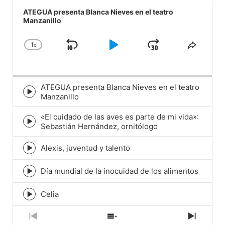
Audio
Player
ATEGUA presenta Blanca Nieves en el teatro
Manzanillo
1
x
Skip
Play
Jump
Change
Share
Playback
This
Backward
Pause
Forward
Rate
Episod
ATEGUA presenta Blanca Nieves en el teatro
Episode
Manzanillo
play
icon
«El cuidado de las aves es parte de mi vida»:
Episode
Sebastián Hernández, ornitólogo
play
icon
Alexis, juventud y talento
Episode
play
icon
Día mundial de la inocuidad de los alimentos
Episode
play
icon
Celia
Episode
play
icon
Previous
Show
Next