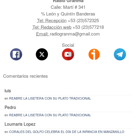
Radio Granma
Calle: Martí # 341
% León y Quintín Banderas
Tel: Recepción
+53 (23)572325
Tel: Redacción web
+53 (23)577218
Email:
radiogranma@gmail.com
Social
Comentarios recientes
luis
en
REABRE LA LISETERA CON SU PLATO TRADICIONAL
Pedro
en
REABRE LA LISETERA CON SU PLATO TRADICIONAL
Loumaris Lopez
en
CORALES DEL GOLFO CELEBRA EL DÍA DE LA INFANCIA EN MANZANILLO