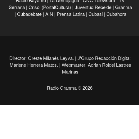
Radio Bayamo
|
La Demajagua
|
CNC Televisora
|
TV
Serrana
|
Crisol (PortalCultura)
|
Juventud Rebelde
|
Granma
|
Cubadebate
|
AIN
|
Prensa Latina
|
Cubasi
|
Cubahora
Director: Oreste Milanés Leyva. |
J'Grupo Redacción Digital:
Marlene Herrera Matos. |
Webmaster: Adrian Roidel Lastres
Marinas
Radio Granma © 2026