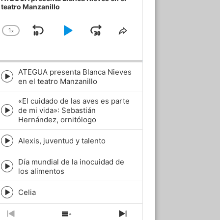
teatro Manzanillo
1
x
Skip
Play
Jump
Change
Share
Playback
This
Backward
Pause
Forward
Rate
Episode
ATEGUA presenta Blanca Nieves
Episode
en el teatro Manzanillo
play
icon
«El cuidado de las aves es parte
de mi vida»: Sebastián
Episode
Hernández, ornitólogo
play
icon
Alexis, juventud y talento
Episode
play
Día mundial de la inocuidad de
icon
Episode
los alimentos
play
icon
Celia
Episode
play
icon
Previous
Show
Next