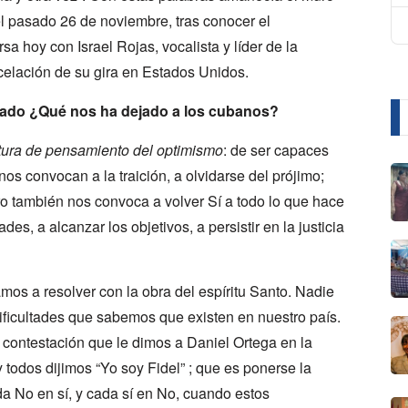
l pasado 26 de noviembre, tras conocer el
sa hoy con Israel Rojas, vocalista y líder de la
celación de su gira en Estados Unidos.
egado ¿Qué nos ha dejado a los cubanos?
ctura de pensamiento del optimismo
: de ser capaces
nos convocan a la traición, a olvidarse del prójimo;
ro también nos convoca a volver Sí a todo lo que hace
des, a alcanzar los objetivos, a persistir en la justicia
s a resolver con la obra del espíritu Santo. Nadie
dificultades que sabemos que existen en nuestro país.
 contestación que le dimos a Daniel Ortega en la
 y todos dijimos “Yo soy Fidel” ; que es ponerse la
a No en sí, y cada sí en No, cuando estos