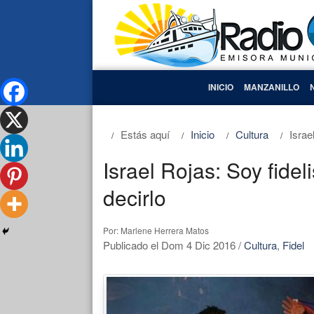
INICIO
MANZANILLO
Estás aquí
Inicio
Cultura
Israe
Israel Rojas: Soy fide
decirlo
Por: Marlene Herrera Matos
Publicado el Dom 4 Dic 2016
/
Cultura
,
Fidel