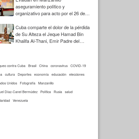
aseguramiento político y
organizativo para acto por el 26 de
Julio
Cuba comparte el dolor de la pérdida
de Su Alteza el Jeque Hamad Bin
Khalifa Al-Thani, Emir Padre del
Estado de Qatar
queo contra Cuba
Brasil
China
coronavirus
COVID-19
ba
cultura
Deportes
economía
educación
elecciones
ados Unidos
Fotografía
Manzanillo
uel Díaz-Canel Bermúdez
Política
Rusia
salud
daridad
Venezuela