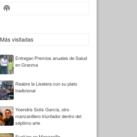
Episode
Episodes
Episode
Show
List
Podcast
Information
Más visitadas
Entregan Premios anuales de Salud
en Granma
Reabre la Lisetera con su plato
tradicional
Yoendris Solís García, otro
manzanillero triunfador dentro del
séptimo arte
Evalúan en Manzanillo