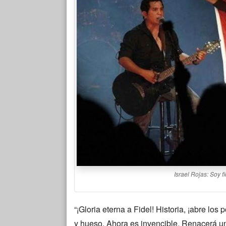
Israel Rojas: Soy f
“¡Gloria eterna a Fidel! Historia, ¡abre lo
y hueso. Ahora es invencible. Renacerá un