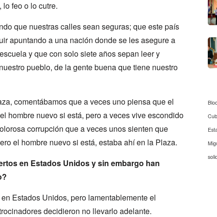
lo feo o lo cutre.
ndo que nuestras calles sean seguras; que este país
uir apuntando a una nación donde se les asegure a
 escuela y que con solo siete años sepan leer y
nuestro pueblo, de la gente buena que tiene nuestro
aza, comentábamos que a veces uno piensa que el
Blo
el hombre nuevo si está, pero a veces vive escondido
Cu
dolorosa corrupción que a veces unos sienten que
Est
ero el hombre nuevo si está, estaba ahí en la Plaza.
Mig
soli
iertos en Estados Unidos y sin embargo han
o?
 en Estados Unidos, pero lamentablemente el
rocinadores decidieron no llevarlo adelante.