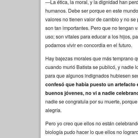
—La ética, la moral, y la dignidad han per
humanos. Debe ser porque en este mundo g
valores no tienen valor de cambio y no se
son tan importantes. Pero que no tengan v
uso; son vitales para educar a los hijos, p
podamos vivir en concordia en el futuro.
Hay bajezas morales que más temprano que 
cuando murió Batista se publicó, y nadie l
para que algunos indignados hubiesen sen
confesó que había puesto un artefacto e
buenos jóvenes, no vi a nadie celebran
nadie se congratula por su muerte, porque 
alegría.
Pero yo creo que ellos no están celebrando
biología pudo hacer lo que ellos no logra