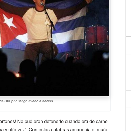
idelista y no tengo miedo a decirlo
s portones! No pudieron detenerlo cuando era de carne
a y otra vez”. Con estas palabras amanecía el muro