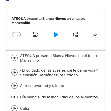
Audio
Player
ATEGUA presenta Blanca Nieves en el teatro
Manzanillo
1
x
Skip
Play
Jump
Change
Share
Playback
This
Backward
Pause
Forward
Rate
Episod
ATEGUA presenta Blanca Nieves en el teatro
Episode
Manzanillo
play
icon
«El cuidado de las aves es parte de mi vida»:
Episode
Sebastián Hernández, ornitólogo
play
icon
Alexis, juventud y talento
Episode
play
icon
Día mundial de la inocuidad de los alimentos
Episode
play
icon
Celia
Episode