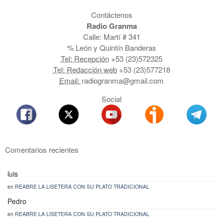
Contáctenos
Radio Granma
Calle: Martí # 341
% León y Quintín Banderas
Tel: Recepción
+53 (23)572325
Tel: Redacción web
+53 (23)577218
Email:
radiogranma@gmail.com
Social
Comentarios recientes
luis
en
REABRE LA LISETERA CON SU PLATO TRADICIONAL
Pedro
en
REABRE LA LISETERA CON SU PLATO TRADICIONAL