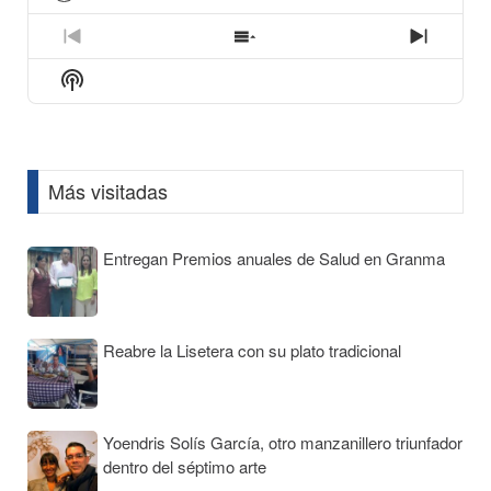
play
icon
Previous
Show
Next
Episode
Episodes
Episod
Show
List
Podcast
Information
Más visitadas
Entregan Premios anuales de Salud en Granma
Reabre la Lisetera con su plato tradicional
Yoendris Solís García, otro manzanillero triunfador
dentro del séptimo arte