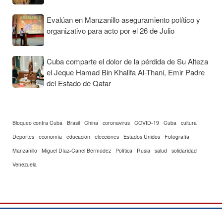
Evalúan en Manzanillo aseguramiento político y
organizativo para acto por el 26 de Julio
Cuba comparte el dolor de la pérdida de Su Alteza
el Jeque Hamad Bin Khalifa Al-Thani, Emir Padre
del Estado de Qatar
Bloqueo contra Cuba
Brasil
China
coronavirus
COVID-19
Cuba
cultura
Deportes
economía
educación
elecciones
Estados Unidos
Fotografía
Manzanillo
Miguel Díaz-Canel Bermúdez
Política
Rusia
salud
solidaridad
Venezuela