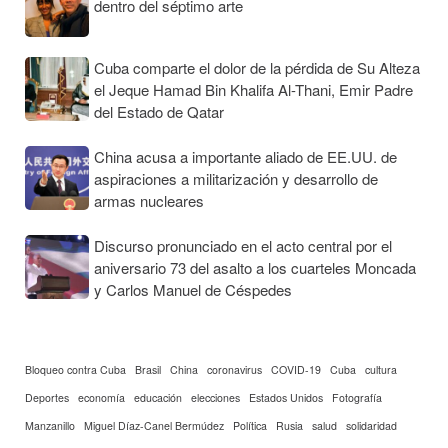
dentro del séptimo arte
Cuba comparte el dolor de la pérdida de Su Alteza
el Jeque Hamad Bin Khalifa Al-Thani, Emir Padre
del Estado de Qatar
China acusa a importante aliado de EE.UU. de
aspiraciones a militarización y desarrollo de
armas nucleares
Discurso pronunciado en el acto central por el
aniversario 73 del asalto a los cuarteles Moncada
y Carlos Manuel de Céspedes
Bloqueo contra Cuba
Brasil
China
coronavirus
COVID-19
Cuba
cultura
Deportes
economía
educación
elecciones
Estados Unidos
Fotografía
Manzanillo
Miguel Díaz-Canel Bermúdez
Política
Rusia
salud
solidaridad