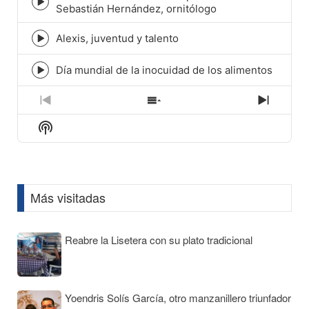
Episode
Sebastián Hernández, ornitólogo
play
icon
Alexis, juventud y talento
Episode
play
icon
Día mundial de la inocuidad de los alimentos
Episode
play
icon
Previous
Show
Next
Episode
Episodes
Episod
Show
List
Podcast
Information
Más visitadas
Reabre la Lisetera con su plato tradicional
Yoendris Solís García, otro manzanillero triunfador