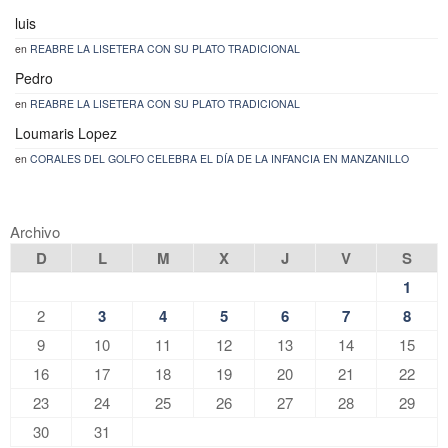
luis
en
REABRE LA LISETERA CON SU PLATO TRADICIONAL
Pedro
en
REABRE LA LISETERA CON SU PLATO TRADICIONAL
Loumaris Lopez
en
CORALES DEL GOLFO CELEBRA EL DÍA DE LA INFANCIA EN MANZANILLO
Archivo
D
L
M
X
J
V
S
1
2
3
4
5
6
7
8
9
10
11
12
13
14
15
16
17
18
19
20
21
22
23
24
25
26
27
28
29
30
31