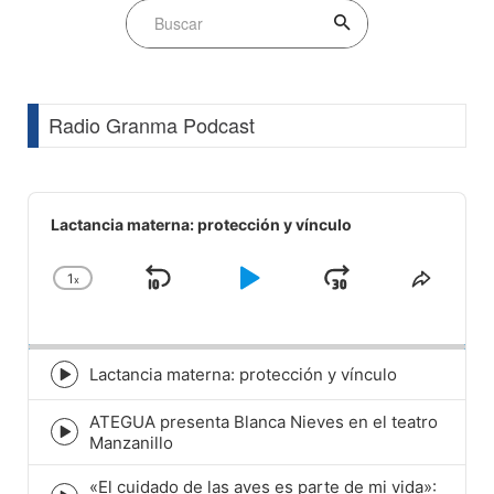
Radio Granma Podcast
Audio
Player
Lactancia materna: protección y vínculo
1
x
Skip
Play
Jump
Change
Share
Playback
This
Backward
Pause
Forward
Rate
Episod
Lactancia materna: protección y vínculo
Episode
play
ATEGUA presenta Blanca Nieves en el teatro
icon
Episode
Manzanillo
play
icon
«El cuidado de las aves es parte de mi vida»: