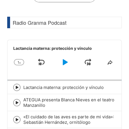
Radio Granma Podcast
Audio
Player
Lactancia materna: protección y vínculo
1
x
Skip
Play
Jump
Change
Share
Playback
This
Backward
Pause
Forward
Rate
Episod
Lactancia materna: protección y vínculo
Episode
play
ATEGUA presenta Blanca Nieves en el teatro
icon
Episode
Manzanillo
play
icon
«El cuidado de las aves es parte de mi vida»:
Episode
Sebastián Hernández, ornitólogo
play