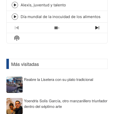
icon
Alexis, juventud y talento
Episode
play
icon
Día mundial de la inocuidad de los alimentos
Episode
play
icon
Previous
Show
Next
Episode
Episodes
Episod
Show
List
Podcast
Information
Más visitadas
Reabre la Lisetera con su plato tradicional
Yoendris Solís García, otro manzanillero triunfador
dentro del séptimo arte