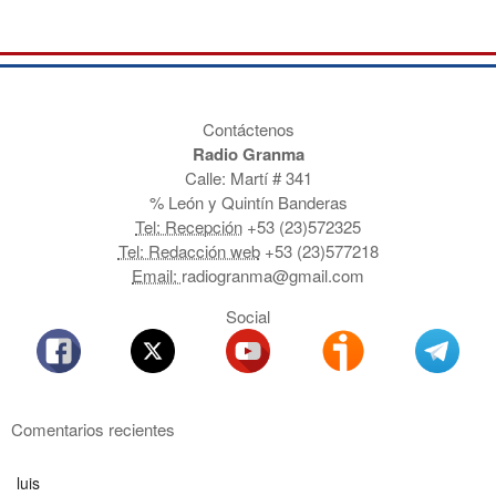
Contáctenos
Radio Granma
Calle: Martí # 341
% León y Quintín Banderas
Tel: Recepción
+53 (23)572325
Tel: Redacción web
+53 (23)577218
Email:
radiogranma@gmail.com
Social
Comentarios recientes
luis