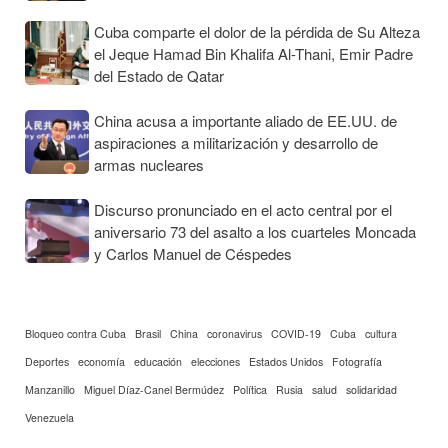
Cuba comparte el dolor de la pérdida de Su Alteza
el Jeque Hamad Bin Khalifa Al-Thani, Emir Padre
del Estado de Qatar
China acusa a importante aliado de EE.UU. de
aspiraciones a militarización y desarrollo de
armas nucleares
Discurso pronunciado en el acto central por el
aniversario 73 del asalto a los cuarteles Moncada
y Carlos Manuel de Céspedes
Bloqueo contra Cuba
Brasil
China
coronavirus
COVID-19
Cuba
cultura
Deportes
economía
educación
elecciones
Estados Unidos
Fotografía
Manzanillo
Miguel Díaz-Canel Bermúdez
Política
Rusia
salud
solidaridad
Venezuela