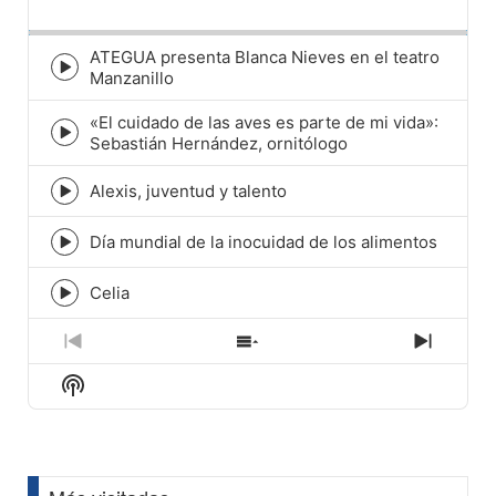
Backward
Pause
Forward
Rate
Episod
ATEGUA presenta Blanca Nieves en el teatro
Episode
Manzanillo
play
icon
«El cuidado de las aves es parte de mi vida»:
Episode
Sebastián Hernández, ornitólogo
play
icon
Alexis, juventud y talento
Episode
play
icon
Día mundial de la inocuidad de los alimentos
Episode
play
icon
Celia
Episode
play
icon
Previous
Show
Next
Episode
Episodes
Episod
Show
List
Podcast
Information