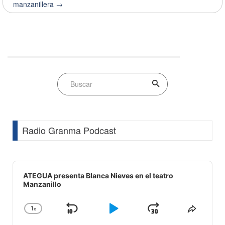
manzanillera →
Radio Granma Podcast
Audio
Player
ATEGUA presenta Blanca Nieves en el teatro
Manzanillo
1
x
Skip
Play
Jump
Change
Share
Playback
This