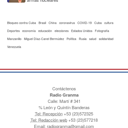
Bloqueo contra Cuba
Brasil
China
coronavirus
COVID-19
Cuba
cultura
Deportes
economía
educación
elecciones
Estados Unidos
Fotografía
Manzanillo
Miguel Díaz-Canel Bermúdez
Política
Rusia
salud
solidaridad
Venezuela
Contáctenos
Radio Granma
Calle: Martí # 341
% León y Quintín Banderas
Tel: Recepción
+53 (23)572325
Tel: Redacción web
+53 (23)577218
Email:
radiogranma@gmail.com