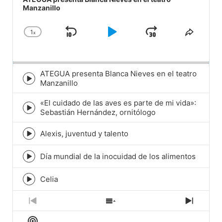
Manzanillo
1
x
Skip
Play
Jump
Change
Share
Playback
This
Backward
Pause
Forward
Rate
Episod
ATEGUA presenta Blanca Nieves en el teatro
Episode
Manzanillo
play
icon
«El cuidado de las aves es parte de mi vida»:
Episode
Sebastián Hernández, ornitólogo
play
icon
Alexis, juventud y talento
Episode
play
icon
Día mundial de la inocuidad de los alimentos
Episode
play
icon
Celia
Episode
play
icon
Previous
Show
Next
Episode
Episodes
Episod
Show