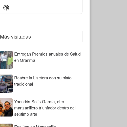
Episode
Episodes
Episode
Show
List
Podcast
Information
Más visitadas
Entregan Premios anuales de Salud
en Granma
Reabre la Lisetera con su plato
tradicional
Yoendris Solís García, otro
manzanillero triunfador dentro del
séptimo arte
Evalúan en Manzanillo