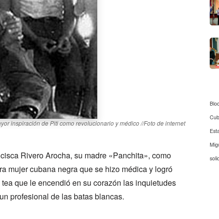
Blo
Cu
or inspiración de Piti como revolucionario y médico //Foto de internet
Est
Mig
ancisca Rivero Arocha, su madre «Panchita», como
soli
mera mujer cubana negra que se hizo médica y logró
 la tea que le encendió en su corazón las inquietudes
 un profesional de las batas blancas.