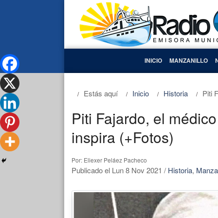
INICIO
MANZANILLO
Estás aquí
Inicio
Historia
Piti
Piti Fajardo, el médic
inspira (+Fotos)
Por: Eliexer Peláez Pacheco
Publicado el Lun 8 Nov 2021
/
Historia
,
Manzan