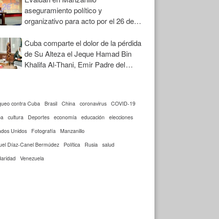
aseguramiento político y
organizativo para acto por el 26 de
Julio
Cuba comparte el dolor de la pérdida
de Su Alteza el Jeque Hamad Bin
Khalifa Al-Thani, Emir Padre del
Estado de Qatar
queo contra Cuba
Brasil
China
coronavirus
COVID-19
ba
cultura
Deportes
economía
educación
elecciones
ados Unidos
Fotografía
Manzanillo
uel Díaz-Canel Bermúdez
Política
Rusia
salud
daridad
Venezuela