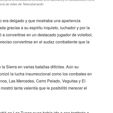
ptura de video de Telecubanacán
o era delgado y que mostraba una apariencia
da gracias a su espíritu inquieto, luchador y por la
vó a convertirse en un destacado jugador de voleibol,
preciso convertirse en el audaz combatiente que la
 la Sierra en varias batallas difíciles. Aún su
gonizó la lucha insurreccional como los combates en
nos, Las Mercedes, Cerro Pelado, Veguitas y El
mostró tanta valentía que le posibilitó merecer el
ndió en Las Tunas pues había ido a ese territorio a