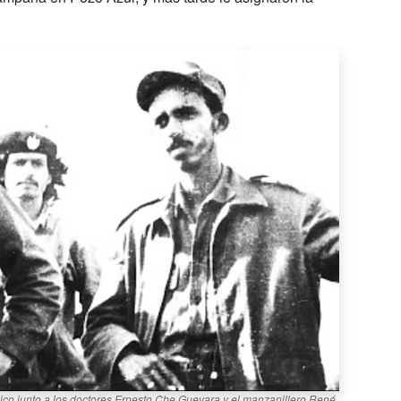
ico junto a los doctores Ernesto Che Guevara y el manzanillero René