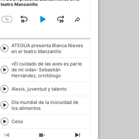
teatro Manzanillo
1
x
Skip
Play
Jump
Change
Share
Playback
This
Backward
Pause
Forward
Rate
Episode
ATEGUA presenta Blanca Nieves
Episode
en el teatro Manzanillo
play
icon
«El cuidado de las aves es parte
de mi vida»: Sebastián
Episode
Hernández, ornitólogo
play
icon
Alexis, juventud y talento
Episode
play
Día mundial de la inocuidad de
icon
Episode
los alimentos
play
icon
Celia
Episode
play
icon
Previous
Show
Next