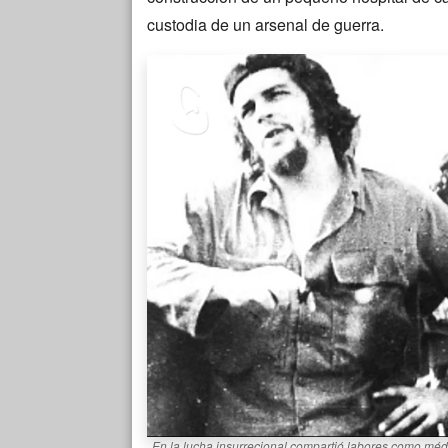
custodia de un arsenal de guerra.
En la lucha insurrecional compartió labores como méd