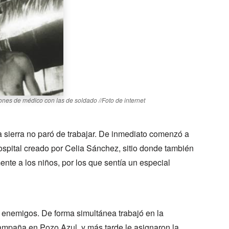
iones de médico con las de soldado //Foto de internet
a sierra no paró de trabajar. De inmediato comenzó a
hospital creado por Celia Sánchez, sitio donde también
nte a los niños, por los que sentía un especial
os enemigos. De forma simultánea trabajó en la
ampaña en Pozo Azul, y más tarde le asignaron la