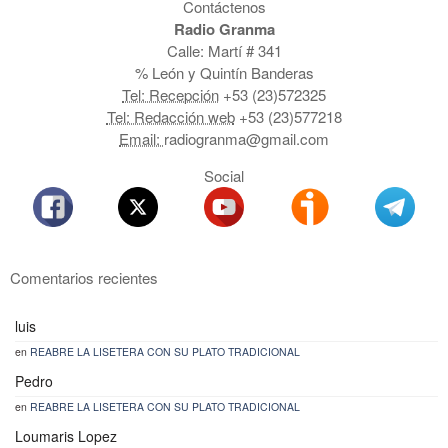
Contáctenos
Radio Granma
Calle: Martí # 341
% León y Quintín Banderas
Tel: Recepción
+53 (23)572325
Tel: Redacción web
+53 (23)577218
Email:
radiogranma@gmail.com
Social
Comentarios recientes
luis
en
REABRE LA LISETERA CON SU PLATO TRADICIONAL
Pedro
en
REABRE LA LISETERA CON SU PLATO TRADICIONAL
Loumaris Lopez