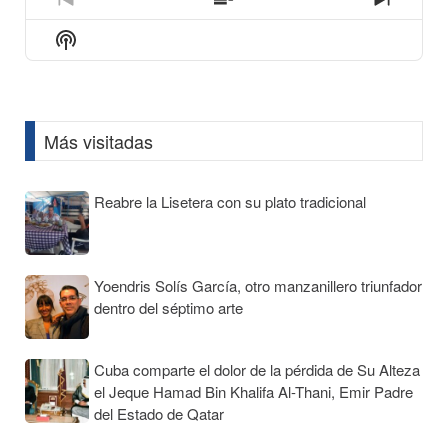
icon
Previous
Show
Next
Episode
Episodes
Episod
Show
List
Podcast
Information
Más visitadas
Reabre la Lisetera con su plato tradicional
Yoendris Solís García, otro manzanillero triunfador
dentro del séptimo arte
Cuba comparte el dolor de la pérdida de Su Alteza
el Jeque Hamad Bin Khalifa Al-Thani, Emir Padre
del Estado de Qatar