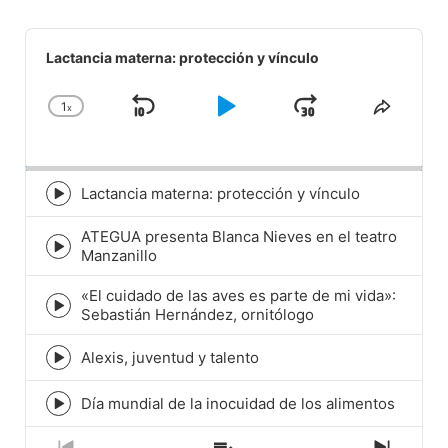
Audio
Player
Lactancia materna: protección y vínculo
1
x
Skip
Play
Jump
Change
Share
Playback
This
Backward
Pause
Forward
Rate
Episod
Lactancia materna: protección y vínculo
Episode
play
ATEGUA presenta Blanca Nieves en el teatro
icon
Episode
Manzanillo
play
icon
«El cuidado de las aves es parte de mi vida»:
Episode
Sebastián Hernández, ornitólogo
play
icon
Alexis, juventud y talento
Episode
play
icon
Día mundial de la inocuidad de los alimentos
Episode
play