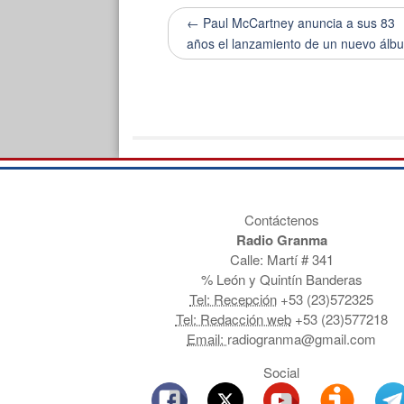
← Paul McCartney anuncia a sus 83
años el lanzamiento de un nuevo álb
Contáctenos
Radio Granma
Calle: Martí # 341
% León y Quintín Banderas
Tel: Recepción
+53 (23)572325
Tel: Redacción web
+53 (23)577218
Email:
radiogranma@gmail.com
Social