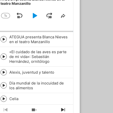
teatro Manzanillo
1
x
Skip
Play
Jump
Change
Share
Playback
This
Backward
Pause
Forward
Rate
Episode
ATEGUA presenta Blanca Nieves
Episode
en el teatro Manzanillo
play
icon
«El cuidado de las aves es parte
de mi vida»: Sebastián
Episode
Hernández, ornitólogo
play
icon
Alexis, juventud y talento
Episode
play
Día mundial de la inocuidad de
icon
Episode
los alimentos
play
icon
Celia
Episode
play
icon
Previous
Show
Next