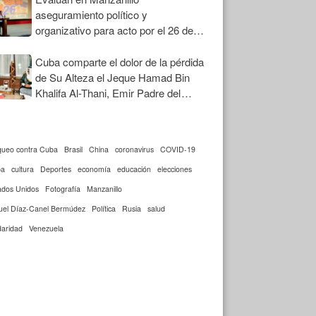
aseguramiento político y
organizativo para acto por el 26 de
Julio
Cuba comparte el dolor de la pérdida
de Su Alteza el Jeque Hamad Bin
Khalifa Al-Thani, Emir Padre del
Estado de Qatar
queo contra Cuba
Brasil
China
coronavirus
COVID-19
ba
cultura
Deportes
economía
educación
elecciones
ados Unidos
Fotografía
Manzanillo
uel Díaz-Canel Bermúdez
Política
Rusia
salud
daridad
Venezuela