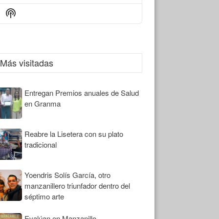
Episode
Episodes
Episode
Show
List
Podcast
Information
Más visitadas
Entregan Premios anuales de Salud
en Granma
Reabre la Lisetera con su plato
tradicional
Yoendris Solís García, otro
manzanillero triunfador dentro del
séptimo arte
Evalúan en Manzanillo