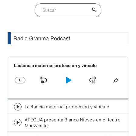
Radio Granma Podcast
Audio
Player
Lactancia materna: protección y vínculo
1
x
Skip
Play
Jump
Change
Share
Playback
This
Backward
Pause
Forward
Rate
Episod
Lactancia materna: protección y vínculo
Episode
play
ATEGUA presenta Blanca Nieves en el teatro
icon
Episode
Manzanillo
play