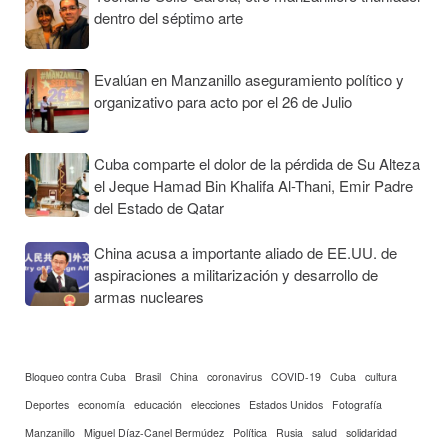
dentro del séptimo arte
Evalúan en Manzanillo aseguramiento político y
organizativo para acto por el 26 de Julio
Cuba comparte el dolor de la pérdida de Su Alteza
el Jeque Hamad Bin Khalifa Al-Thani, Emir Padre
del Estado de Qatar
China acusa a importante aliado de EE.UU. de
aspiraciones a militarización y desarrollo de
armas nucleares
Bloqueo contra Cuba
Brasil
China
coronavirus
COVID-19
Cuba
cultura
Deportes
economía
educación
elecciones
Estados Unidos
Fotografía
Manzanillo
Miguel Díaz-Canel Bermúdez
Política
Rusia
salud
solidaridad