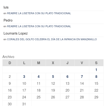
luis
en
REABRE LA LISETERA CON SU PLATO TRADICIONAL
Pedro
en
REABRE LA LISETERA CON SU PLATO TRADICIONAL
Loumaris Lopez
en
CORALES DEL GOLFO CELEBRA EL DÍA DE LA INFANCIA EN MANZANILLO
Archivo
D
L
M
X
J
V
S
1
2
3
4
5
6
7
8
9
10
11
12
13
14
15
16
17
18
19
20
21
22
23
24
25
26
27
28
29
30
31