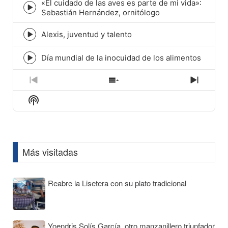
icon
«El cuidado de las aves es parte de mi vida»:
Episode
Sebastián Hernández, ornitólogo
play
icon
Alexis, juventud y talento
Episode
play
icon
Día mundial de la inocuidad de los alimentos
Episode
play
icon
Previous
Show
Next
Episode
Episodes
Episod
Show
List
Podcast
Information
Más visitadas
Reabre la Lisetera con su plato tradicional
Yoendris Solís García, otro manzanillero triunfador