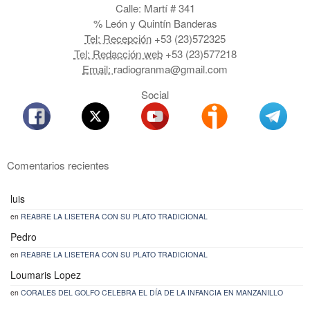
Calle: Martí # 341
% León y Quintín Banderas
Tel: Recepción
+53 (23)572325
Tel: Redacción web
+53 (23)577218
Email:
radiogranma@gmail.com
Social
Comentarios recientes
luis
en
REABRE LA LISETERA CON SU PLATO TRADICIONAL
Pedro
en
REABRE LA LISETERA CON SU PLATO TRADICIONAL
Loumaris Lopez
en
CORALES DEL GOLFO CELEBRA EL DÍA DE LA INFANCIA EN MANZANILLO