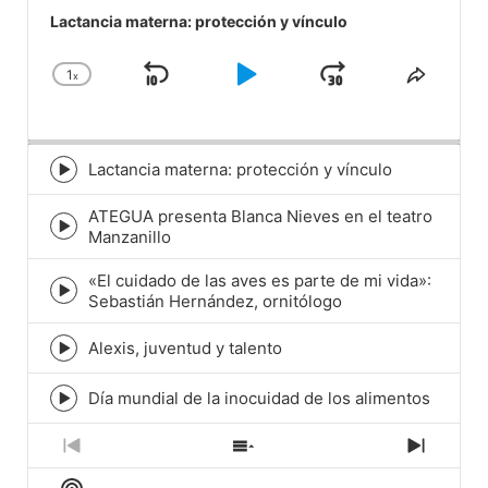
Player
Lactancia materna: protección y vínculo
1
x
Skip
Play
Jump
Change
Share
Playback
This
Backward
Pause
Forward
Rate
Episod
Lactancia materna: protección y vínculo
Episode
play
ATEGUA presenta Blanca Nieves en el teatro
icon
Episode
Manzanillo
play
icon
«El cuidado de las aves es parte de mi vida»:
Episode
Sebastián Hernández, ornitólogo
play
icon
Alexis, juventud y talento
Episode
play
icon
Día mundial de la inocuidad de los alimentos
Episode
play
icon
Previous
Show
Next
Episode
Episodes
Episod