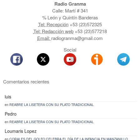
Radio Granma
Calle: Martí # 341
% León y Quintín Banderas
Tel: Recepción
+53 (23)572325
Tel: Redacción web
+53 (23)577218
Email:
radiogranma@gmail.com
Social
Comentarios recientes
luis
en
REABRE LA LISETERA CON SU PLATO TRADICIONAL
Pedro
en
REABRE LA LISETERA CON SU PLATO TRADICIONAL
Loumaris Lopez
en
CORALES DEL GOLFO CELEBRA EL DÍA DE LA INFANCIA EN MANZANILLO