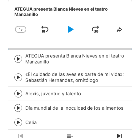
Audio
Player
ATEGUA presenta Blanca Nieves en el teatro
Manzanillo
1
x
Skip
Play
Jump
Change
Share
Playback
This
Backward
Pause
Forward
Rate
Episod
ATEGUA presenta Blanca Nieves en el teatro
Episode
Manzanillo
play
icon
«El cuidado de las aves es parte de mi vida»:
Episode
Sebastián Hernández, ornitólogo
play
icon
Alexis, juventud y talento
Episode
play
icon
Día mundial de la inocuidad de los alimentos
Episode
play
icon
Celia
Episode
play
icon
Previous
Show
Next