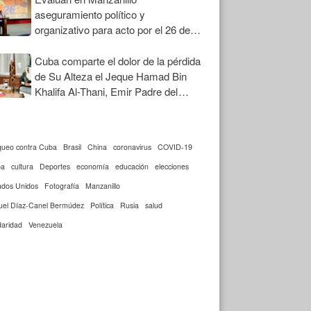
aseguramiento político y
organizativo para acto por el 26 de
Julio
Cuba comparte el dolor de la pérdida
de Su Alteza el Jeque Hamad Bin
Khalifa Al-Thani, Emir Padre del
Estado de Qatar
queo contra Cuba
Brasil
China
coronavirus
COVID-19
ba
cultura
Deportes
economía
educación
elecciones
ados Unidos
Fotografía
Manzanillo
uel Díaz-Canel Bermúdez
Política
Rusia
salud
daridad
Venezuela