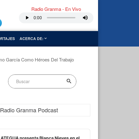
Radio Granma - En Vivo
RTAJES
ACERCA DE:
rmo García Como Héroes Del Trabajo
Radio Granma Podcast
dio
ayer
ATEGUA presenta Blanca Nieves en el