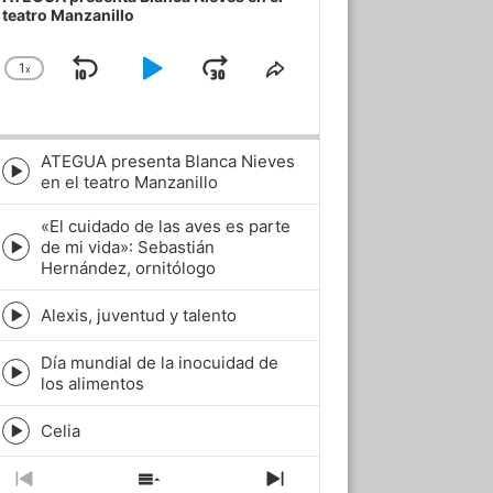
teatro Manzanillo
1
x
Skip
Play
Jump
Change
Share
Playback
This
Backward
Pause
Forward
Rate
Episode
ATEGUA presenta Blanca Nieves
Episode
en el teatro Manzanillo
play
icon
«El cuidado de las aves es parte
de mi vida»: Sebastián
Episode
Hernández, ornitólogo
play
icon
Alexis, juventud y talento
Episode
play
Día mundial de la inocuidad de
icon
Episode
los alimentos
play
icon
Celia
Episode
play
icon
Previous
Show
Next