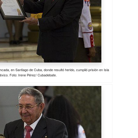
cada, en Santiago de Cuba, donde resultó herido, cumplió prisión en Isla
México. Foto: Irene Pérez/ Cubadebate.