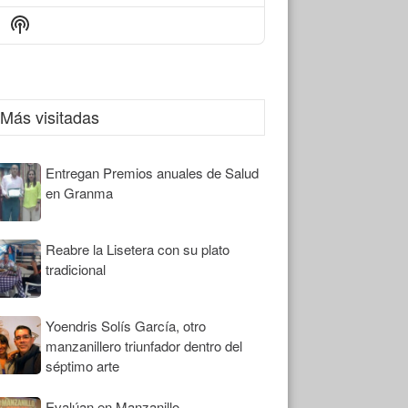
Episode
Episodes
Episode
Show
List
Podcast
Information
Más visitadas
Entregan Premios anuales de Salud
en Granma
Reabre la Lisetera con su plato
tradicional
Yoendris Solís García, otro
manzanillero triunfador dentro del
séptimo arte
Evalúan en Manzanillo