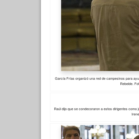
García Frías organizó una red de campesinos para ayuda
Rebelde. Fo
Raúl dijo que se condecoraron a estos dirigentes como j
Iren