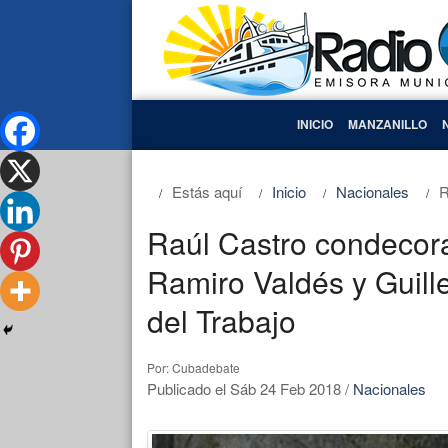
INICIO
MANZANILLO
Estás aquí
Inicio
Nacionales
R
Raúl Castro condecor
Ramiro Valdés y Guil
del Trabajo
Por: Cubadebate
Publicado el Sáb 24 Feb 2018
/
Nacionales