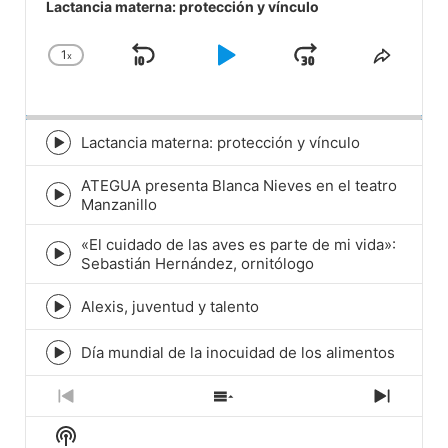
Player
Lactancia materna: protección y vínculo
1
x
Skip
Play
Jump
Change
Share
Playback
This
Backward
Pause
Forward
Rate
Episod
Lactancia materna: protección y vínculo
Episode
play
ATEGUA presenta Blanca Nieves en el teatro
icon
Episode
Manzanillo
play
icon
«El cuidado de las aves es parte de mi vida»:
Episode
Sebastián Hernández, ornitólogo
play
icon
Alexis, juventud y talento
Episode
play
icon
Día mundial de la inocuidad de los alimentos
Episode
play
icon
Previous
Show
Next
Episode
Episodes
Episod
Show
List