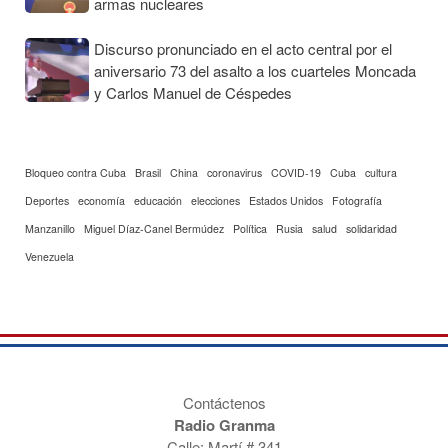
armas nucleares
Discurso pronunciado en el acto central por el
aniversario 73 del asalto a los cuarteles Moncada
y Carlos Manuel de Céspedes
Bloqueo contra Cuba
Brasil
China
coronavirus
COVID-19
Cuba
cultura
Deportes
economía
educación
elecciones
Estados Unidos
Fotografía
Manzanillo
Miguel Díaz-Canel Bermúdez
Política
Rusia
salud
solidaridad
Venezuela
Contáctenos
Radio Granma
Calle: Martí # 341