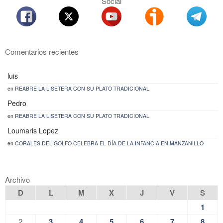
Social
Comentarios recientes
luis
en
REABRE LA LISETERA CON SU PLATO TRADICIONAL
Pedro
en
REABRE LA LISETERA CON SU PLATO TRADICIONAL
Loumaris Lopez
en
CORALES DEL GOLFO CELEBRA EL DÍA DE LA INFANCIA EN MANZANILLO
Archivo
D
L
M
X
J
V
S
1
2
3
4
5
6
7
8