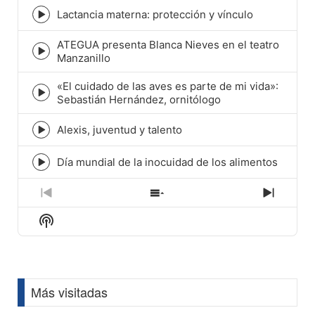
Lactancia materna: protección y vínculo
Episode
play
ATEGUA presenta Blanca Nieves en el teatro
icon
Episode
Manzanillo
play
icon
«El cuidado de las aves es parte de mi vida»:
Episode
Sebastián Hernández, ornitólogo
play
icon
Alexis, juventud y talento
Episode
play
icon
Día mundial de la inocuidad de los alimentos
Episode
play
icon
Previous
Show
Next
Episode
Episodes
Episod
Show
List
Podcast
Information
Más visitadas