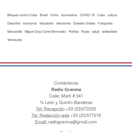
Bloqueo contra Cuba
Brasil
China
coronavirus
COVID-19
Cuba
cultura
Deportes
economía
educación
elecciones
Estados Unidos
Fotografía
Manzanillo
Miguel Díaz-Canel Bermúdez
Política
Rusia
salud
solidaridad
Venezuela
Contáctenos
Radio Granma
Calle: Martí # 341
% León y Quintín Banderas
Tel: Recepción
+53 (23)572325
Tel: Redacción web
+53 (23)577218
Email:
radiogranma@gmail.com