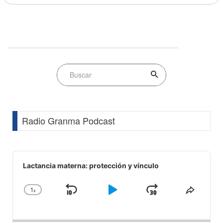
Radio Granma Podcast
Audio
Player
Lactancia materna: protección y vínculo
1
x
Skip
Play
Jump
Change
Share
Playback
This
Backward
Pause
Forward
Rate
Episod