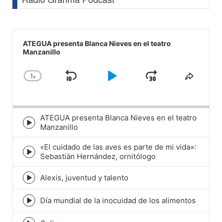
Audio
Player
ATEGUA presenta Blanca Nieves en el teatro
Manzanillo
1
x
Skip
Play
Jump
Change
Share
Playback
This
Backward
Pause
Forward
Rate
Episod
ATEGUA presenta Blanca Nieves en el teatro
Episode
Manzanillo
play
icon
«El cuidado de las aves es parte de mi vida»:
Episode
Sebastián Hernández, ornitólogo
play
icon
Alexis, juventud y talento
Episode
play
icon
Día mundial de la inocuidad de los alimentos
Episode
play