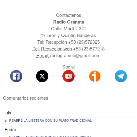
Contáctenos
Radio Granma
Calle: Martí # 341
% León y Quintín Banderas
Tel: Recepción
+53 (23)572325
Tel: Redacción web
+53 (23)577218
Email:
radiogranma@gmail.com
Social
Comentarios recientes
luis
en
REABRE LA LISETERA CON SU PLATO TRADICIONAL
Pedro