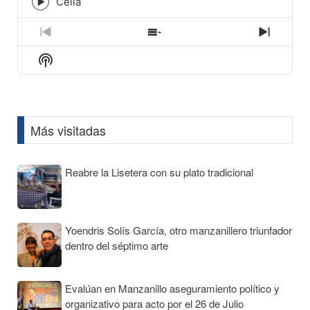
icon
Celia
Episode
play
icon
Previous
Show
Next
Episode
Episodes
Episod
Show
List
Podcast
Information
Más visitadas
Reabre la Lisetera con su plato tradicional
Yoendris Solís García, otro manzanillero triunfador
dentro del séptimo arte
Evalúan en Manzanillo aseguramiento político y
organizativo para acto por el 26 de Julio