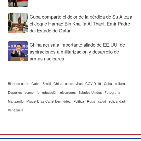
Cuba comparte el dolor de la pérdida de Su Alteza
el Jeque Hamad Bin Khalifa Al-Thani, Emir Padre
del Estado de Qatar
China acusa a importante aliado de EE.UU. de
aspiraciones a militarización y desarrollo de
armas nucleares
Bloqueo contra Cuba
Brasil
China
coronavirus
COVID-19
Cuba
cultura
Deportes
economía
educación
elecciones
Estados Unidos
Fotografía
Manzanillo
Miguel Díaz-Canel Bermúdez
Política
Rusia
salud
solidaridad
Venezuela