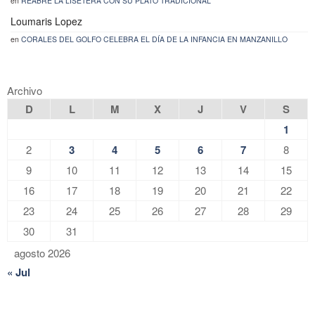
en
REABRE LA LISETERA CON SU PLATO TRADICIONAL
Loumaris Lopez
en
CORALES DEL GOLFO CELEBRA EL DÍA DE LA INFANCIA EN MANZANILLO
Archivo
D
L
M
X
J
V
S
1
2
3
4
5
6
7
8
9
10
11
12
13
14
15
16
17
18
19
20
21
22
23
24
25
26
27
28
29
30
31
agosto 2026
« Jul