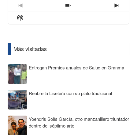
play
icon
Previous
Show
Next
Episode
Episodes
Episod
Show
List
Podcast
Information
Más visitadas
Entregan Premios anuales de Salud en Granma
Reabre la Lisetera con su plato tradicional
Yoendris Solís García, otro manzanillero triunfador
dentro del séptimo arte