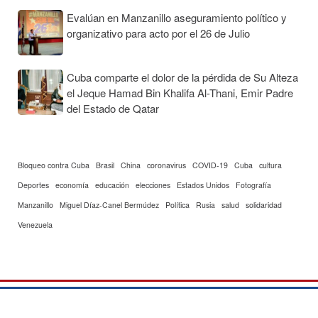
Evalúan en Manzanillo aseguramiento político y
organizativo para acto por el 26 de Julio
Cuba comparte el dolor de la pérdida de Su Alteza
el Jeque Hamad Bin Khalifa Al-Thani, Emir Padre
del Estado de Qatar
Bloqueo contra Cuba
Brasil
China
coronavirus
COVID-19
Cuba
cultura
Deportes
economía
educación
elecciones
Estados Unidos
Fotografía
Manzanillo
Miguel Díaz-Canel Bermúdez
Política
Rusia
salud
solidaridad
Venezuela