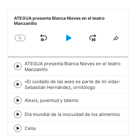
Audio
Player
ATEGUA presenta Blanca Nieves en el teatro
Manzanillo
1
x
Skip
Play
Jump
Change
Share
Playback
This
Backward
Pause
Forward
Rate
Episod
ATEGUA presenta Blanca Nieves en el teatro
Episode
Manzanillo
play
icon
«El cuidado de las aves es parte de mi vida»:
Episode
Sebastián Hernández, ornitólogo
play
icon
Alexis, juventud y talento
Episode
play
icon
Día mundial de la inocuidad de los alimentos
Episode
play
icon
Celia
Episode