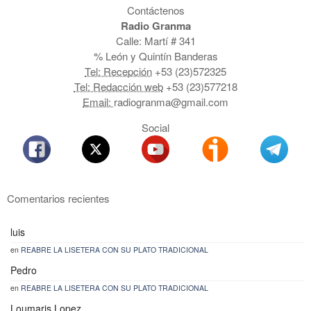
Contáctenos
Radio Granma
Calle: Martí # 341
% León y Quintín Banderas
Tel: Recepción
+53 (23)572325
Tel: Redacción web
+53 (23)577218
Email:
radiogranma@gmail.com
Social
Comentarios recientes
luis
en
REABRE LA LISETERA CON SU PLATO TRADICIONAL
Pedro
en
REABRE LA LISETERA CON SU PLATO TRADICIONAL
Loumaris Lopez