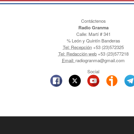
Contáctenos
Radio Granma
Calle: Martí # 341
% León y Quintín Banderas
Tel: Recepción
+53 (23)572325
Tel: Redacción web
+53 (23)577218
Email:
radiogranma@gmail.com
Social