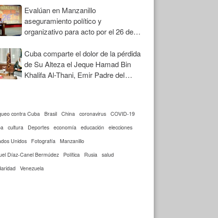
Evalúan en Manzanillo
aseguramiento político y
organizativo para acto por el 26 de
Julio
Cuba comparte el dolor de la pérdida
de Su Alteza el Jeque Hamad Bin
Khalifa Al-Thani, Emir Padre del
Estado de Qatar
queo contra Cuba
Brasil
China
coronavirus
COVID-19
ba
cultura
Deportes
economía
educación
elecciones
ados Unidos
Fotografía
Manzanillo
uel Díaz-Canel Bermúdez
Política
Rusia
salud
daridad
Venezuela