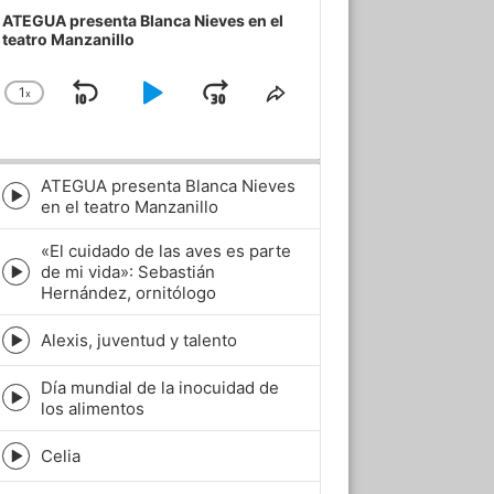
ayer
ATEGUA presenta Blanca Nieves en el
teatro Manzanillo
1
x
Skip
Play
Jump
Change
Share
Playback
This
Backward
Pause
Forward
Rate
Episode
ATEGUA presenta Blanca Nieves
Episode
en el teatro Manzanillo
play
icon
«El cuidado de las aves es parte
de mi vida»: Sebastián
Episode
Hernández, ornitólogo
play
icon
Alexis, juventud y talento
Episode
play
Día mundial de la inocuidad de
icon
Episode
los alimentos
play
icon
Celia
Episode
play