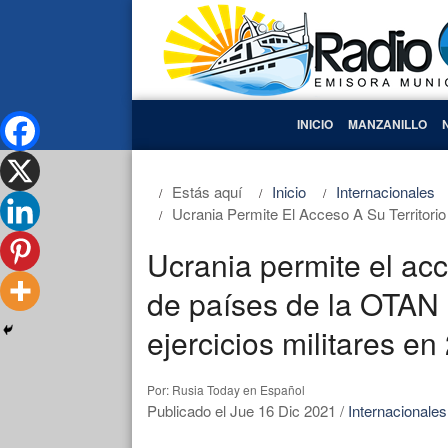
INICIO
MANZANILLO
Estás aquí
Inicio
Internacionales
Ucrania Permite El Acceso A Su Territori
Ucrania permite el acce
de países de la OTAN 
ejercicios militares en
Por: Rusia Today en Español
Publicado el Jue 16 Dic 2021
/
Internacionales