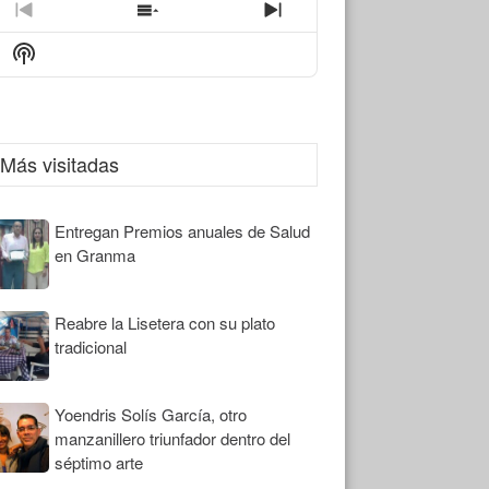
icon
Previous
Show
Next
Episode
Episodes
Episode
Show
List
Podcast
Information
Más visitadas
Entregan Premios anuales de Salud
en Granma
Reabre la Lisetera con su plato
tradicional
Yoendris Solís García, otro
manzanillero triunfador dentro del
séptimo arte