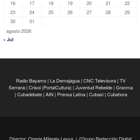
16
17
18
19
20
21
22
23
24
25
26
27
28
29
30
31
agosto 2026
« Jul
Radio Bayamo
|
La Demajagua
|
CNC Televisora
|
TV
Serrana
|
Crisol (PortalCultura)
|
Juventud Rebelde
|
Granma
|
Cubadebate
|
AIN
|
Prensa Latina
|
Cubasi
|
Cubahora
Director: Oreste Milanés Leyva. |
J'Grupo Redacción Digital: