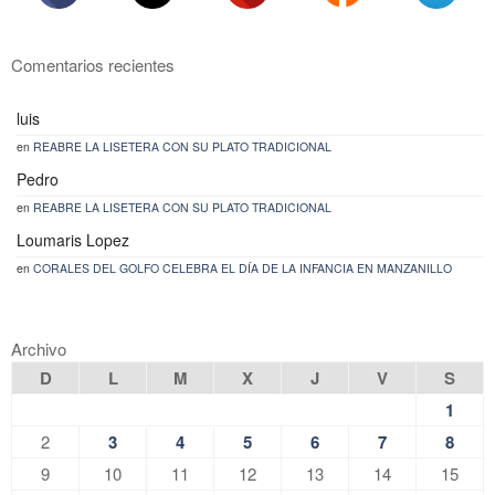
Comentarios recientes
luis
en
REABRE LA LISETERA CON SU PLATO TRADICIONAL
Pedro
en
REABRE LA LISETERA CON SU PLATO TRADICIONAL
Loumaris Lopez
en
CORALES DEL GOLFO CELEBRA EL DÍA DE LA INFANCIA EN MANZANILLO
Archivo
D
L
M
X
J
V
S
1
2
3
4
5
6
7
8
9
10
11
12
13
14
15