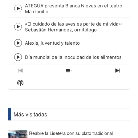
play
ATEGUA presenta Blanca Nieves en el teatro
icon
Episode
Manzanillo
play
icon
«El cuidado de las aves es parte de mi vida»:
Episode
Sebastián Hernández, ornitólogo
play
icon
Alexis, juventud y talento
Episode
play
icon
Día mundial de la inocuidad de los alimentos
Episode
play
icon
Previous
Show
Next
Episode
Episodes
Episod
Show
List
Podcast
Information
Más visitadas
Reabre la Lisetera con su plato tradicional