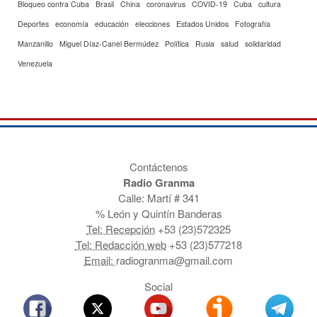
Bloqueo contra Cuba
Brasil
China
coronavirus
COVID-19
Cuba
cultura
Deportes
economía
educación
elecciones
Estados Unidos
Fotografía
Manzanillo
Miguel Díaz-Canel Bermúdez
Política
Rusia
salud
solidaridad
Venezuela
Contáctenos
Radio Granma
Calle: Martí # 341
% León y Quintín Banderas
Tel: Recepción
+53 (23)572325
Tel: Redacción web
+53 (23)577218
Email:
radiogranma@gmail.com
Social