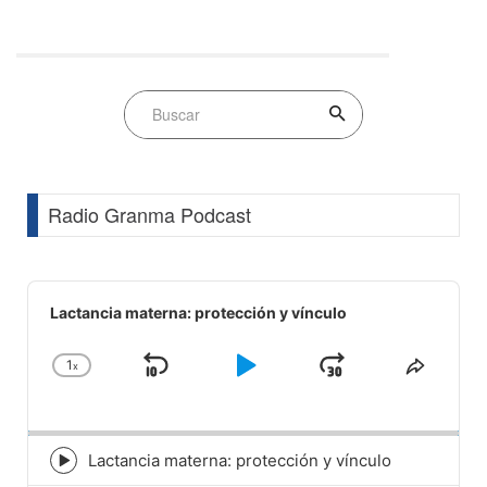
Radio Granma Podcast
Audio
Player
Lactancia materna: protección y vínculo
1
x
Skip
Play
Jump
Change
Share
Playback
This
Backward
Pause
Forward
Rate
Episod
Lactancia materna: protección y vínculo
Episode