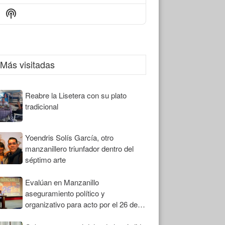
Episode
Episodes
Episode
Show
List
Podcast
Information
Más visitadas
Reabre la Lisetera con su plato
tradicional
Yoendris Solís García, otro
manzanillero triunfador dentro del
séptimo arte
Evalúan en Manzanillo
aseguramiento político y
organizativo para acto por el 26 de
Julio