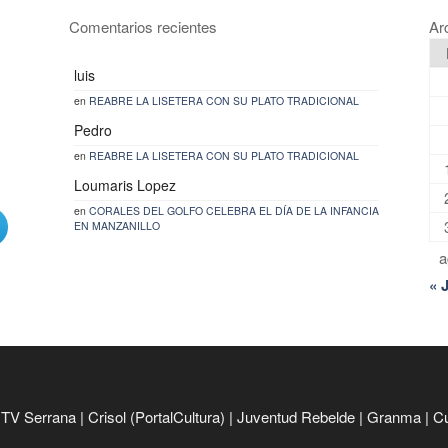
Comentarios recientes
Ar
luis
en
REABRE LA LISETERA CON SU PLATO TRADICIONAL
Pedro
en
REABRE LA LISETERA CON SU PLATO TRADICIONAL
Loumaris Lopez
en
CORALES DEL GOLFO CELEBRA EL DÍA DE LA INFANCIA
EN MANZANILLO
a
« 
|
TV Serrana
|
Crisol (PortalCultura)
|
Juventud Rebelde
|
Granma
|
C