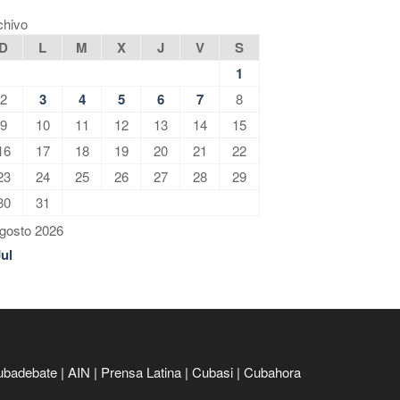
chivo
D
L
M
X
J
V
S
1
2
3
4
5
6
7
8
9
10
11
12
13
14
15
16
17
18
19
20
21
22
23
24
25
26
27
28
29
30
31
gosto 2026
Jul
ubadebate
|
AIN
|
Prensa Latina
|
Cubasi
|
Cubahora