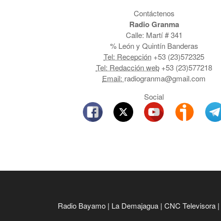
Contáctenos
Radio Granma
Calle: Martí # 341
% León y Quintín Banderas
Tel: Recepción
+53 (23)572325
Tel: Redacción web
+53 (23)577218
Email:
radiogranma@gmail.com
Social
Radio Bayamo
|
La Demajagua
|
CNC Televisora