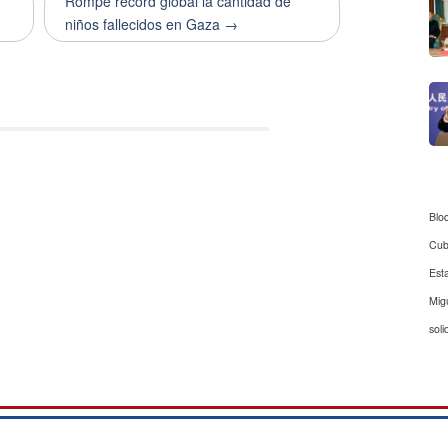
Rompe récord global la cantidad de
niños fallecidos en Gaza →
Blo
Cu
Est
Mig
soli