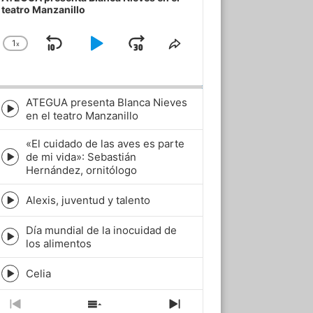
teatro Manzanillo
1
x
Skip
Play
Jump
Change
Share
Playback
This
Backward
Pause
Forward
Rate
Episode
ATEGUA presenta Blanca Nieves
Episode
en el teatro Manzanillo
play
icon
«El cuidado de las aves es parte
de mi vida»: Sebastián
Episode
Hernández, ornitólogo
play
icon
Alexis, juventud y talento
Episode
play
Día mundial de la inocuidad de
icon
Episode
los alimentos
play
icon
Celia
Episode
play
icon
Previous
Show
Next