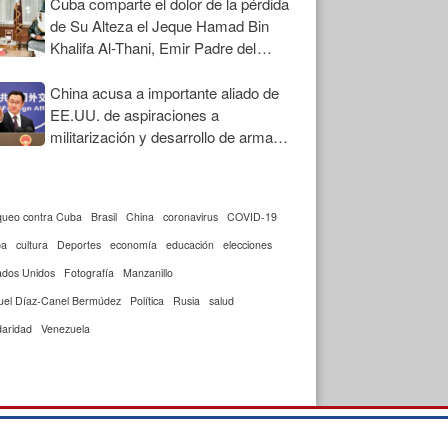
Cuba comparte el dolor de la pérdida
de Su Alteza el Jeque Hamad Bin
Khalifa Al-Thani, Emir Padre del
Estado de Qatar
China acusa a importante aliado de
EE.UU. de aspiraciones a
militarización y desarrollo de armas
nucleares
queo contra Cuba
Brasil
China
coronavirus
COVID-19
ba
cultura
Deportes
economía
educación
elecciones
ados Unidos
Fotografía
Manzanillo
uel Díaz-Canel Bermúdez
Política
Rusia
salud
daridad
Venezuela