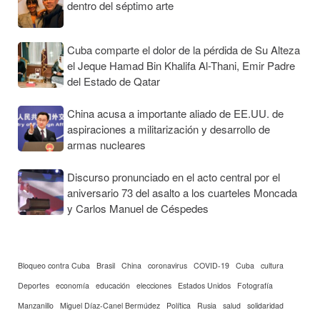
dentro del séptimo arte
Cuba comparte el dolor de la pérdida de Su Alteza
el Jeque Hamad Bin Khalifa Al-Thani, Emir Padre
del Estado de Qatar
China acusa a importante aliado de EE.UU. de
aspiraciones a militarización y desarrollo de
armas nucleares
Discurso pronunciado en el acto central por el
aniversario 73 del asalto a los cuarteles Moncada
y Carlos Manuel de Céspedes
Bloqueo contra Cuba
Brasil
China
coronavirus
COVID-19
Cuba
cultura
Deportes
economía
educación
elecciones
Estados Unidos
Fotografía
Manzanillo
Miguel Díaz-Canel Bermúdez
Política
Rusia
salud
solidaridad