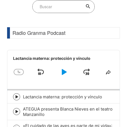
Radio Granma Podcast
Audio
Player
Lactancia materna: protección y vínculo
1
x
Skip
Play
Jump
Change
Share
Playback
This
Backward
Pause
Forward
Rate
Episod
Lactancia materna: protección y vínculo
Episode
play
ATEGUA presenta Blanca Nieves en el teatro
icon
Episode
Manzanillo
play
icon
«El cuidado de las aves es parte de mi vida»: