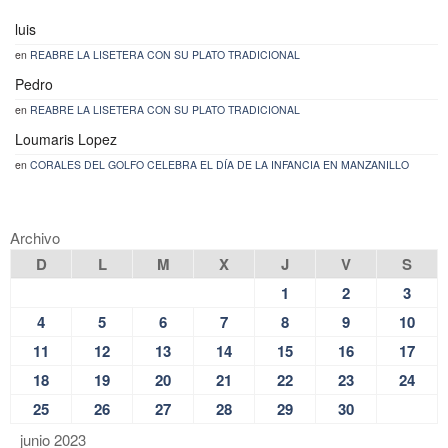
luis
en
REABRE LA LISETERA CON SU PLATO TRADICIONAL
Pedro
en
REABRE LA LISETERA CON SU PLATO TRADICIONAL
Loumaris Lopez
en
CORALES DEL GOLFO CELEBRA EL DÍA DE LA INFANCIA EN MANZANILLO
Archivo
D
L
M
X
J
V
S
1
2
3
4
5
6
7
8
9
10
11
12
13
14
15
16
17
18
19
20
21
22
23
24
25
26
27
28
29
30
junio 2023