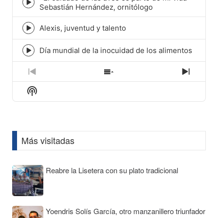
Episode
Sebastián Hernández, ornitólogo
play
icon
Alexis, juventud y talento
Episode
play
icon
Día mundial de la inocuidad de los alimentos
Episode
play
icon
Previous
Show
Next
Episode
Episodes
Episod
Show
List
Podcast
Information
Más visitadas
Reabre la Lisetera con su plato tradicional
Yoendris Solís García, otro manzanillero triunfador