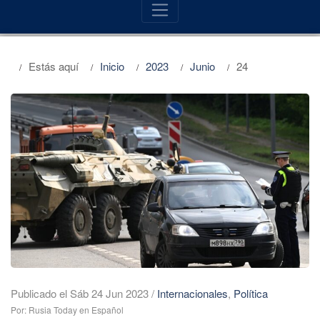
Estás aquí
Inicio
2023
Junio
24
Publicado el Sáb 24 Jun 2023
/
Internacionales
,
Política
Por: Rusia Today en Español