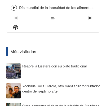
play
icon
Día mundial de la inocuidad de los alimentos
Episode
play
icon
Previous
Show
Next
Episode
Episodes
Episod
Show
List
Podcast
Information
Más visitadas
Reabre la Lisetera con su plato tradicional
Yoendris Solís García, otro manzanillero triunfador
dentro del séptimo arte
Cuba comparte el dolor de la pérdida de Su Alteza