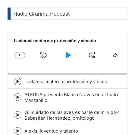
Radio Granma Podcast
Audio
Player
Lactancia materna: protección y vínculo
1
x
Skip
Play
Jump
Change
Share
Playback
This
Backward
Pause
Forward
Rate
Episod
Lactancia materna: protección y vínculo
Episode
play
ATEGUA presenta Blanca Nieves en el teatro
icon
Episode
Manzanillo
play
icon
«El cuidado de las aves es parte de mi vida»:
Episode
Sebastián Hernández, ornitólogo
play
icon
Alexis, juventud y talento
Episode