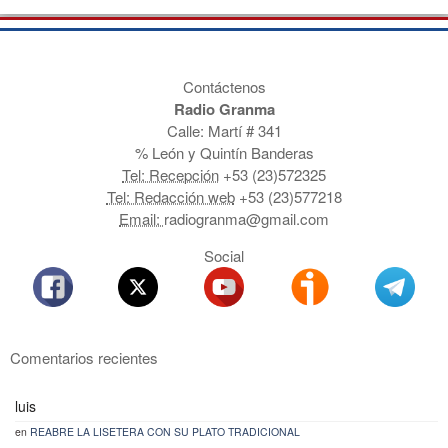
Contáctenos
Radio Granma
Calle: Martí # 341
% León y Quintín Banderas
Tel: Recepción
+53 (23)572325
Tel: Redacción web
+53 (23)577218
Email:
radiogranma@gmail.com
Social
Comentarios recientes
luis
en
REABRE LA LISETERA CON SU PLATO TRADICIONAL