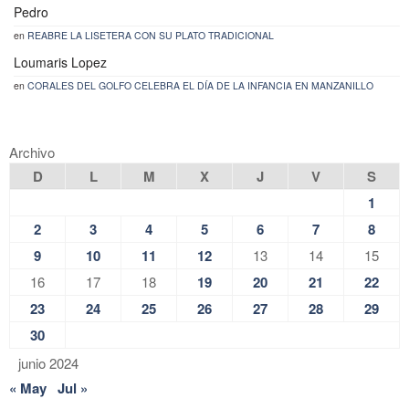
Pedro
en
REABRE LA LISETERA CON SU PLATO TRADICIONAL
Loumaris Lopez
en
CORALES DEL GOLFO CELEBRA EL DÍA DE LA INFANCIA EN MANZANILLO
Archivo
D
L
M
X
J
V
S
1
2
3
4
5
6
7
8
9
10
11
12
13
14
15
16
17
18
19
20
21
22
23
24
25
26
27
28
29
30
junio 2024
« May
Jul »