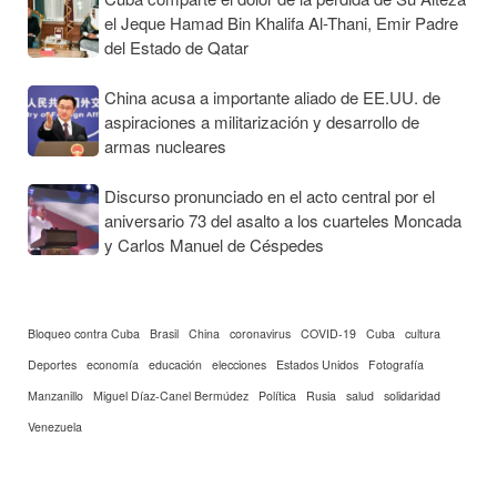
el Jeque Hamad Bin Khalifa Al-Thani, Emir Padre
del Estado de Qatar
China acusa a importante aliado de EE.UU. de
aspiraciones a militarización y desarrollo de
armas nucleares
Discurso pronunciado en el acto central por el
aniversario 73 del asalto a los cuarteles Moncada
y Carlos Manuel de Céspedes
Bloqueo contra Cuba
Brasil
China
coronavirus
COVID-19
Cuba
cultura
Deportes
economía
educación
elecciones
Estados Unidos
Fotografía
Manzanillo
Miguel Díaz-Canel Bermúdez
Política
Rusia
salud
solidaridad
Venezuela